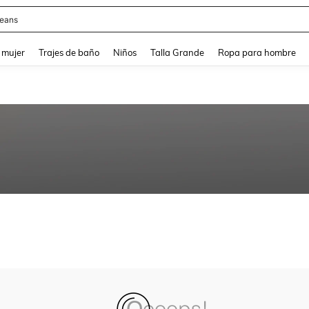
eans
and down arrow keys to navigate search Búsqueda reciente and Busca y Encuentr
 mujer
Trajes de baño
Niños
Talla Grande
Ropa para hombre