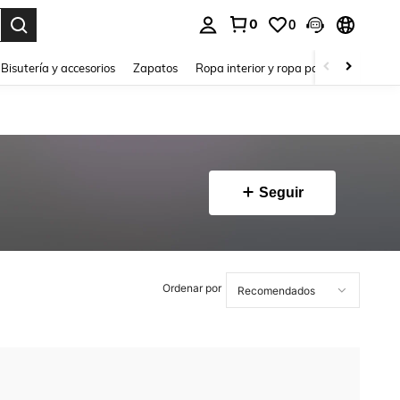
0
0
a. Press Enter to select.
Bisutería y accesorios
Zapatos
Ropa interior y ropa para dormir
Ho
Seguir
Ordenar por