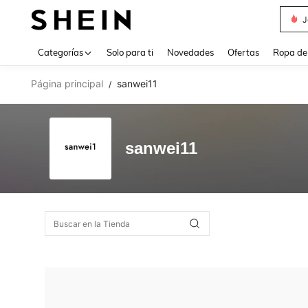
J
Use up 
Categorías
Solo para ti
Novedades
Ofertas
Ropa de
Página principal
sanwei11
/
sanwei11