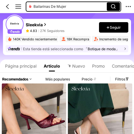
Bailarinas De Mujer
Sleekvia
Seguir
4.83
27K Seguidores
140K Vendido recientemente
18K Recompra
Incremento de seguid
Esta tienda está seleccionada como
「Botique de moda」
Página principal
Artículo
Nuevo
Promo
Comentari
Recomendados
Más populares
Precio
Filtros