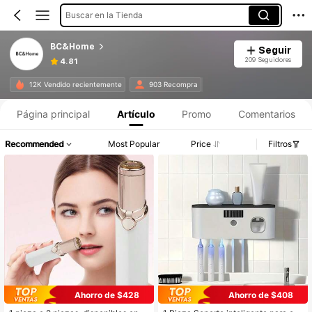
Buscar en la Tienda
BC&Home
Seguir
209 Seguidores
4.81
12K Vendido recientemente
903 Recompra
Página principal
Artículo
Promo
Comentarios
Recommended
Most Popular
Price
Filtros
Ahorro de $428
Ahorro de $408