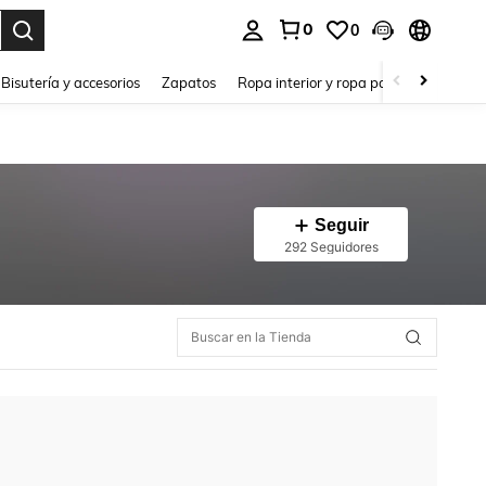
0
0
a. Press Enter to select.
Bisutería y accesorios
Zapatos
Ropa interior y ropa para dormir
Ho
Seguir
292 Seguidores