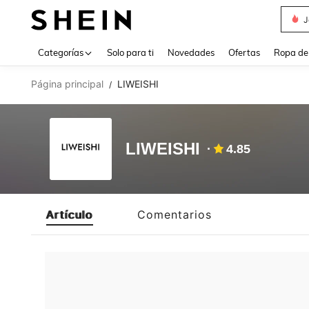
J
Use up 
Categorías
Solo para ti
Novedades
Ofertas
Ropa de
Página principal
LIWEISHI
/
LIWEISHI
4.85
Artículo
Comentarios