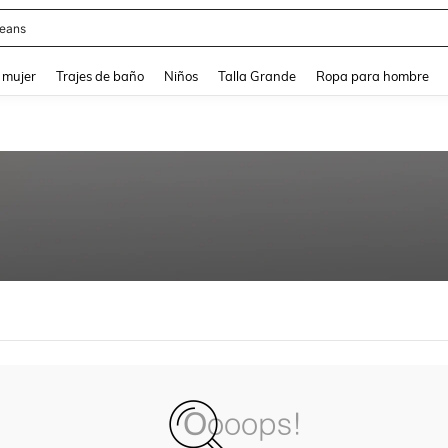
eans
and down arrow keys to navigate search Búsqueda reciente and Busca y Encuentr
 mujer
Trajes de baño
Niños
Talla Grande
Ropa para hombre