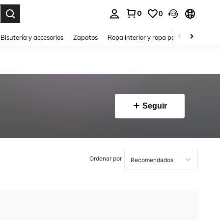
0
0
a. Press Enter to select.
Bisutería y accesorios
Zapatos
Ropa interior y ropa para dormir
Ho
Seguir
Ordenar por