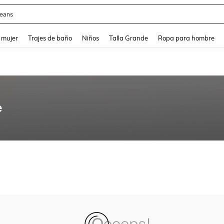
eans
and down arrow keys to navigate search Búsqueda reciente and Busca y Encuentr
 mujer
Trajes de baño
Niños
Talla Grande
Ropa para hombre
e