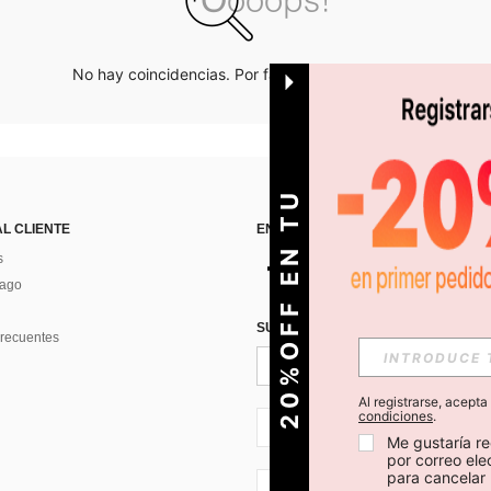
No hay coincidencias. Por favor inténtalo de nuevo.
O
2
0
%
O
F
F
E
N
T
U
P
R
I
M
E
R
P
E
D
I
D
AL CLIENTE
ENCUÉNTRANOS EN
s
Pago
SUSCRÍBETE PARA RECIBIR OFERTA
recuentes
Al registrarse, acept
condiciones
.
CL + 56
Me gustaría re
por correo el
para cancelar 
CL + 56