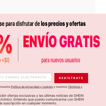
APP
S EXCLUSIVAS, PROMOCIONES Y NOTICIAS DE SHEIN
REGÍSTRATE
Suscribir
a nuestra
Política de privacidad y cookies
y nuestros
Términos y
Suscribirte
cibir ofertas exclusivas y las últimas noticias de SHEIN 
ectrónico. Entiendo que puedo comunicarme con SHEIN 
la suscripción en cualquier momento.
Suscribir