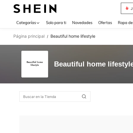
J
Use up 
Categorías
Solo para ti
Novedades
Ofertas
Ropa de
Página principal
Beautiful home lifestyle
/
Beautiful home lifestyl