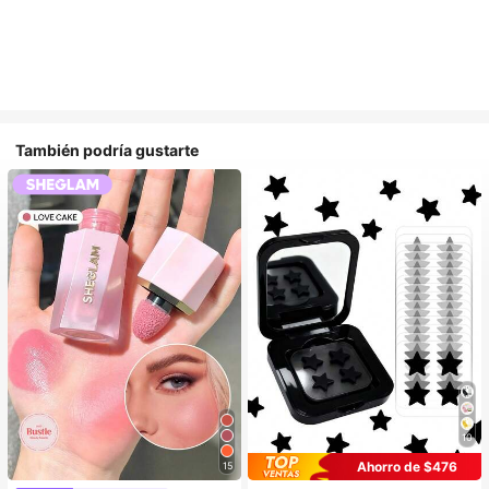
También podría gustarte
10
Ahorro de $476
15