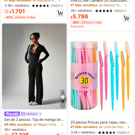
SHEGLAM Camera On Suavizante
#1 Más vendidos
en Radiante Resaltador
CosméTica Maquillaje Para Mujere
& Difuminador Prebase Marca de B
#1 Más vendidos
en Natural Tono
3.3k+ vendidos
(1000+)
s Y NiñAs
elleza Cosmética Maquillaje para
1.701
2k+ vendidos
(1000+)
$
Mujeres y Niñas
5.786
-41%
¡Últimos 3 días
$
-28%
¡Últimos 3 días
Estimado
4
MMIAO
Set de 2 piezas: Top de manga larg
25 piezas Pinzas para cejas, navaj
a con cierre de cremallera morado
#6 Más vendidos
en Negro Conjuntos deportivos para mujer
as, tijeras de mango largo, pinzas p
#1 Más vendidos
en Lista de imprescindibles para enfermería Herram
+ Pantalones anchos de pierna anc
90+ vendidos
ara cejas de acero inoxidable, herra
ha sueltos, conjunto de yoga y dep
3.2k+ vendidos
(1000+)
17.305
mientas de belleza para dar forma a