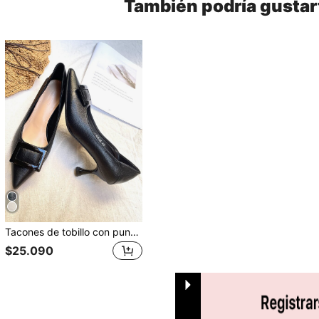
También podría gustar
Tacones de tobillo con puntera en punta, decorados con perlas falsas y tacón grueso, tacones de aguja negros para fiesta con detalle de lazo y correa de tobillo de unicolor para mujer, tacones de gatito, elegantes
$25.090