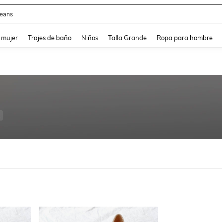
eans
and down arrow keys to navigate search Búsqueda reciente and Busca y Encuentr
 mujer
Trajes de baño
Niños
Talla Grande
Ropa para hombre