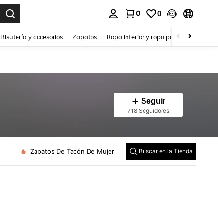
0
0
a. Press Enter to select.
Bisutería y accesorios
Zapatos
Ropa interior y ropa para dormir
Ho
Seguir
718 Seguidores
Zapatos De Tacón De Mujer
Buscar en la Tienda