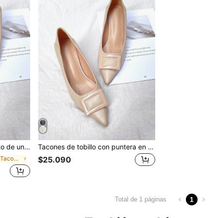
mide, elegante, elegante, tacón de gatito
Tacones de tobillo con puntera en punta, decorados con perlas falsas y tacón grueso, tacones de aguja negros para fiesta con detalle de lazo y correa de tobillo de unicolor para mujer, tacones de gatito, elegantes
en Pirámide Tacones
$25.090
1
Total de 1 páginas