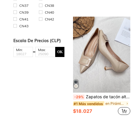
CN37
CN38
CN39
CN40
CN41
CN42
CN43
Escala De Precios (CLP)
Min:
Max:
OK
Zapatos de tacón alto de unicolor elegante color albaricoque con tacón decorativo geométrico en forma de pirámide, elegante, elegante, tacón de gatito
-29%
en Pirámide Tacones
#1 Más vendidos
$18.027