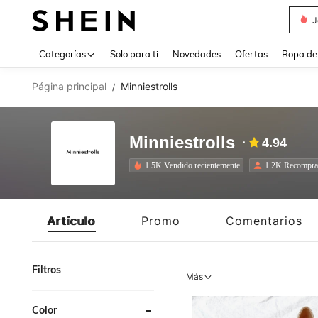
J
Use up 
Categorías
Solo para ti
Novedades
Ofertas
Ropa de
Página principal
Minniestrolls
/
Minniestrolls
4.94
1.5K Vendido recientemente
1.2K Recompra
Artículo
Promo
Comentarios
Filtros
Más
Color