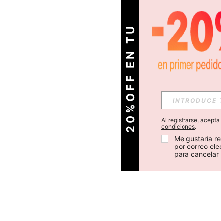
O
2
0
%
O
F
F
E
N
T
U
P
R
I
M
E
R
P
E
D
I
D
Al registrarse, acept
condiciones
.
Me gustaría re
por correo el
para cancelar 