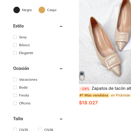
Negro
Caqui
Estilo
Sexy
Básico
Elegante
Ocasión
Vacaciones
Boda
Zapatos de tacón alto de unicolor elegante color albaricoque con tacón decorativo geométrico en forma de pirá
-29%
Fiesta
#1 Más vendidos
$18.027
Oficina
Talla
CN35
CN36