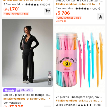
SHEGLAM Camera On Suavizante
#1 Más vendidos
en Radiante Resaltador
CosméTica Maquillaje Para Mujere
& Difuminador Prebase Marca de B
#1 Más vendidos
en Natural Tono
3.3k+ vendidos
(1000+)
s Y NiñAs
elleza Cosmética Maquillaje para
1.701
2k+ vendidos
(1000+)
$
Mujeres y Niñas
5.786
-41%
¡Últimos 3 días
$
-28%
¡Últimos 3 días
Estimado
4
MMIAO
Set de 2 piezas: Top de manga larg
25 piezas Pinzas para cejas, navaj
a con cierre de cremallera morado
#6 Más vendidos
en Negro Conjuntos deportivos para mujer
as, tijeras de mango largo, pinzas p
#1 Más vendidos
en Lista de imprescindibles para enfermería Herram
+ Pantalones anchos de pierna anc
90+ vendidos
ara cejas de acero inoxidable, herra
ha sueltos, conjunto de yoga y dep
3.2k+ vendidos
(1000+)
17.305
mientas de belleza para dar forma a