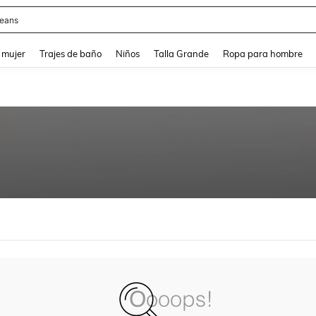
eans
and down arrow keys to navigate search Búsqueda reciente and Busca y Encuentr
 mujer
Trajes de baño
Niños
Talla Grande
Ropa para hombre