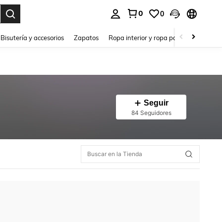
0
0
a. Press Enter to select.
Bisutería y accesorios
Zapatos
Ropa interior y ropa para dormir
Ho
Seguir
84 Seguidores