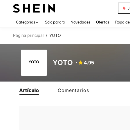
J
Use up 
Categorías
Solo para ti
Novedades
Ofertas
Ropa de
Página principal
YOTO
/
YOTO
4.95
Artículo
Comentarios