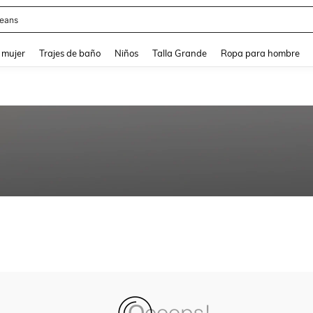
eans
and down arrow keys to navigate search Búsqueda reciente and Busca y Encuentr
 mujer
Trajes de baño
Niños
Talla Grande
Ropa para hombre