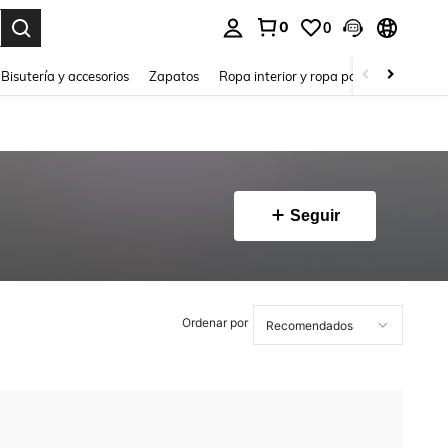
0
0
a. Press Enter to select.
Bisutería y accesorios
Zapatos
Ropa interior y ropa para dormir
Ho
Seguir
Ordenar por