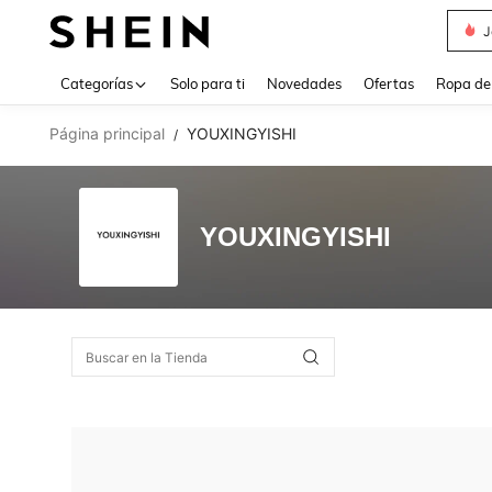
J
Use up 
Categorías
Solo para ti
Novedades
Ofertas
Ropa de
Página principal
YOUXINGYISHI
/
YOUXINGYISHI