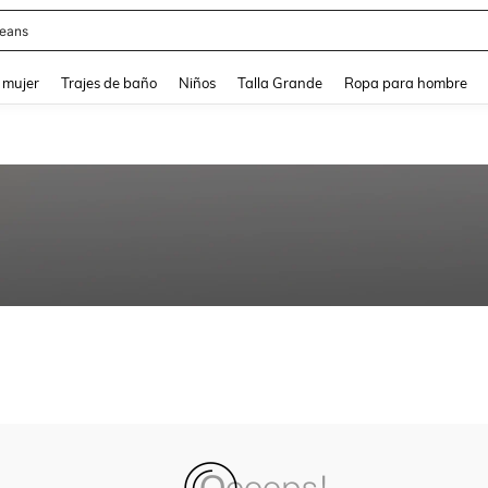
eans
and down arrow keys to navigate search Búsqueda reciente and Busca y Encuentr
 mujer
Trajes de baño
Niños
Talla Grande
Ropa para hombre