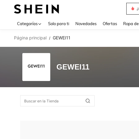
J
Use up 
Categorías
Solo para ti
Novedades
Ofertas
Ropa de
Página principal
GEWEI11
/
GEWEI11