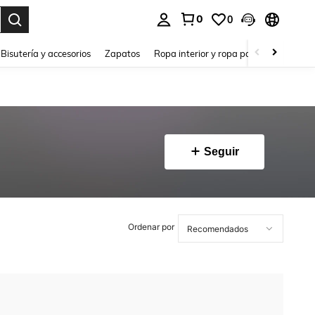
0
0
a. Press Enter to select.
Bisutería y accesorios
Zapatos
Ropa interior y ropa para dormir
Ho
Seguir
Ordenar por