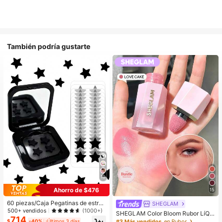
También podría gustarte
10
Ahorro de $476
15
60 piezas/Caja Pegatinas de estrell
SHEGLAM
a lindas - Pegatinas faciales, sin al
500+ vendidos
(1000+)
SHEGLAM Color Bloom Rubor LíQui
cohol, sin fragancia, suaves en la pi
714
do Acabado Mate-Love Cake Color
#3 Más vendidos
en Rubor
$
-40%
¡Últimos 3 días