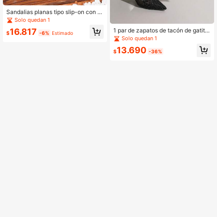
Sandalias planas tipo slip-on con a
bertura en los dedos y pedrería para
Solo quedan 1
mujer, estilo bohemio, cómodas y v
16.817
1 par de zapatos de tacón de gatito
ersátiles, verano, boho
$
-6%
Estimado
de punta puntiaguda con correa de
Solo quedan 1
tobillo y diseño de lazo, elegantes y
13.690
cómodos para mujer
$
-36%