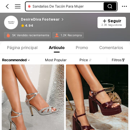
Sandalias De Tacón Para Mujer
DesireDiva Footwear
Seguir
2.3K Seguidores
4.94
5K Vendido recientemente
1.2K Recompra
Página principal
Artículo
Promo
Comentarios
Recommended
Most Popular
Price
Filtros