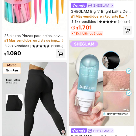
SHEGLAM
SHEGLAM Big N' Bright LáPiz De O
jos-Frost Brillos Marca De Belleza
#1 Más vendidos
en Radiante Resaltador
CosméTica Maquillaje Para Mujere
3.3k+ vendidos
(1000+)
s Y NiñAs
1.701
$
-41%
¡Últimos 3 días
25 piezas Pinzas para cejas, navaj
as, tijeras de mango largo, pinzas p
#1 Más vendidos
en Lista de imprescindibles para enfermería Herram
ara cejas de acero inoxidable, herra
3.2k+ vendidos
(1000+)
mientas de belleza para dar forma a
1.090
las cejas, exfoliación, cuidado de la
$
zona del bikini, herramientas de exf
oliación de precisión (color aleatori
o), adecuado para Halloween, Navi
dad
SHEGLAM