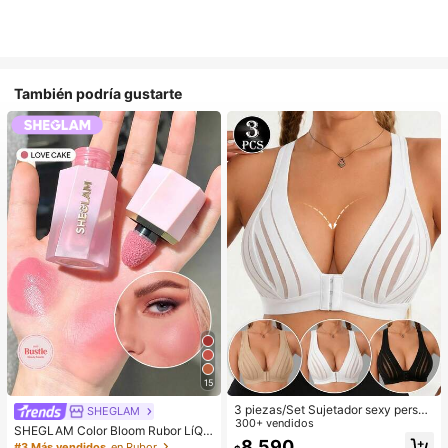
También podría gustarte
15
3 piezas/Set Sujetador sexy person
SHEGLAM
alizado, Sujetador casual lencería,
300+ vendidos
SHEGLAM Color Bloom Rubor LíQui
Camiseta de tirantes para uso diari
8.590
do Acabado Mate-Love Cake Color
#3 Más vendidos
en Rubor