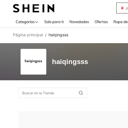
J
Use up 
Categorías
Solo para ti
Novedades
Ofertas
Ropa de
Página principal
haiqingsss
/
haiqingsss