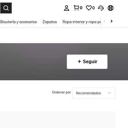
0
0
a. Press Enter to select.
Bisutería y accesorios
Zapatos
Ropa interior y ropa para dormir
Ho
Seguir
Ordenar por