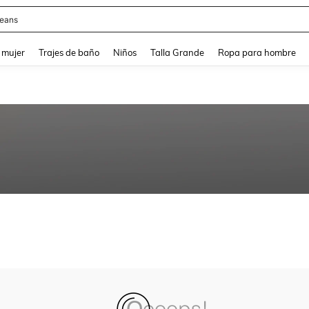
eans
and down arrow keys to navigate search Búsqueda reciente and Busca y Encuentr
 mujer
Trajes de baño
Niños
Talla Grande
Ropa para hombre