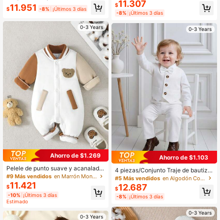
11.307
utizo de niño bebé, camisa de mang
o sin mangas con cuello redondo ac
$
11.951
$
-8%
¡Últimos 3 días
a corta con diseño de chaleco patc
analado y puños de malla, estilo ca
-8%
¡Últimos 3 días
hwork + pantalones cortos + corbat
sual deportivo de calle, mono corto
a de moño pequeña
0-3 Years
0-3 Years
Ahorro de $1.269
Ahorro de $1.103
Pelele de punto suave y acanalado
4 piezas/Conjunto Traje de bautizo
de manga larga para bebé niño, con
#9 Más vendidos
en Marrón Monos para bebés niños
para niños, camisa de manga larga
#5 Más vendidos
en Algodón Conjuntos de polo para bebés niños
parches en estilo béisbol con oso, c
con solapa + chaleco de frente abie
11.421
12.687
$
asual y lindo, para otoño/invierno
$
rto + pantalones + corbata de moñ
-10%
¡Últimos 3 días
-8%
¡Últimos 3 días
o, conjunto suave estilo caballero
Estimado
0-3 Years
0-3 Years