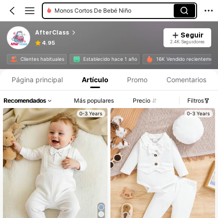
Monos Cortos De Bebé Niño
AfterClass
Seguir
2.4K Seguidores
4.95
Clientes habituales
Establecido hace 1 año
16K Vendido recientemen
Página principal
Artículo
Promo
Comentarios
Recomendados
Más populares
Precio
Filtros
0-3 Years
0-3 Years