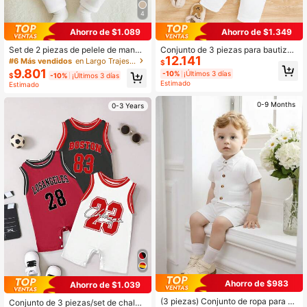
4
Ahorro de $1.089
Ahorro de $1.349
Set de 2 piezas de pelele de manga
Conjunto de 3 piezas para bautizo
12.141
larga con cuello polo de unicolor y
de niño, que incluye chaleco de tex
#6 Más vendidos
en Largo Trajes de bebé niño
$
pantalones con tirantes y moño par
tura de gofre de manga larga con so
9.801
-10%
¡Últimos 3 días
$
-10%
¡Últimos 3 días
a bebé recién nacido niño, conjunto
lapa y parche, body 2 en 1 + pantal
Estimado
Estimado
cómodo y casual de estilo caballero
ones + gorro, con decoración de mo
ño, casual y cómodo, adecuado par
0-9 Months
0-3 Years
a otoño/invierno, gran idea de regal
o
Ahorro de $983
Ahorro de $1.039
(3 piezas) Conjunto de ropa para ba
Conjunto de 3 piezas/set de chalec