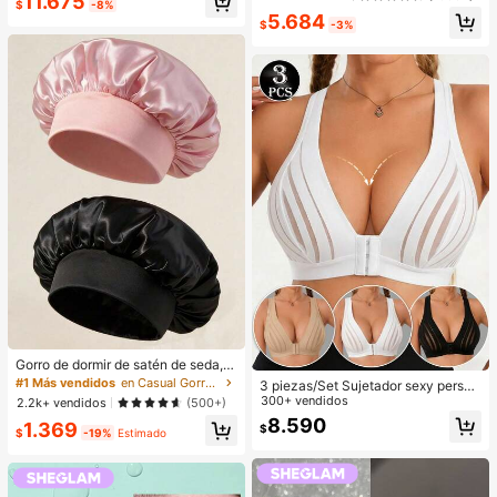
11.675
o en color albaricoque profundo, at
o de hombro adecuado para uso dia
$
-8%
#1 Más vendidos
en Multicompartimento Bolsos De Mano Para Mujer
5.684
uendo casual de estilo callejero de
rio, citas, regalos, festivales de mús
$
-3%
¡Casi agotado!
punto
ica, mujeres profesionales de nego
cios, regreso a la escuela
#1 Más vendidos
en Casual Gorros para el pelo para mujer
Establecido hace 1 año
Gorro de dormir de satén de seda, a
decuado para cabello largo, trenza
#1 Más vendidos
#1 Más vendidos
en Casual Gorros para el pelo para mujer
en Casual Gorros para el pelo para mujer
3 piezas/Set Sujetador sexy person
s, rastas y cabello rizado. Suave, u
alizado, Sujetador casual lencería,
300+ vendidos
Establecido hace 1 año
Establecido hace 1 año
2.2k+ vendidos
(500+)
nisex y disponible en múltiples colo
Camiseta de tirantes para uso diari
8.590
#1 Más vendidos
en Casual Gorros para el pelo para mujer
1.369
res. Perfecto para el cuidado del ca
$
o para mujeres, Comodidad todo el
$
-19%
Estimado
Establecido hace 1 año
bello durante la noche, uso en el ba
día
ño y viajes.