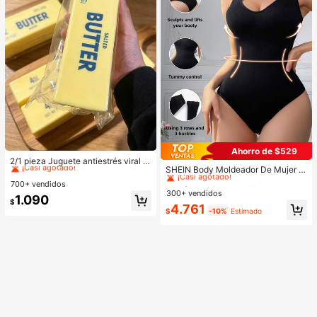
#5 Más vendidos
en Juguetes para apretar para adolescentes
Ahorro de $529
#1 Más vendidos
en Tejido De Punto Bodys moldeadores para mujer
¡Casi agotado!
2/1 pieza Juguete antiestrés viral d
¡Casi agotado!
SHEIN Body Moldeador De Mujer D
e mantequilla suave y lindo de gran
#5 Más vendidos
#5 Más vendidos
en Juguetes para apretar para adolescentes
en Juguetes para apretar para adolescentes
e Color Sólido
tamaño, juguete de alivio del estré
#1 Más vendidos
#1 Más vendidos
en Tejido De Punto Bodys moldeadores para mujer
en Tejido De Punto Bodys moldeadores para mujer
700+ vendidos
¡Casi agotado!
¡Casi agotado!
s, estimulación sensorial, pelota ant
300+ vendidos
¡Casi agotado!
¡Casi agotado!
#5 Más vendidos
en Juguetes para apretar para adolescentes
1.090
iestrés, adecuado como regalo de P
$
#1 Más vendidos
en Tejido De Punto Bodys moldeadores para mujer
4.761
¡Casi agotado!
ascua, cumpleaños, graduación, fa
$
-10%
Estimado
¡Casi agotado!
vor de fiesta, suministros para desp
edida de soltera, estilo dumpling de
rebote lento, estético, regalo de Na
vidad