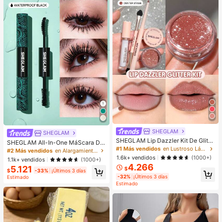
SHEGLAM
SHEGLAM
SHEGLAM Lip Dazzler Kit De Glitte
SHEGLAM All-In-One MáScara De
r Labial-Center Stage Lip Combo M
#1 Más vendidos
en Lustroso Lápiz labial líquido
Volumen Y Longitud PestañAs Marc
#2 Más vendidos
en Alargamiento Máscaras de pestañas
arca De Belleza CosméTica Maquill
a De Belleza CosméTica Maquillaje
1.6k+ vendidos
(1000+)
1.1k+ vendidos
(1000+)
aje Para Mujeres Y NiñAs
Para Mujeres Y NiñAs
4.266
5.121
$
$
-33%
¡Últimos 3 días
-32%
¡Últimos 3 días
Estimado
Estimado