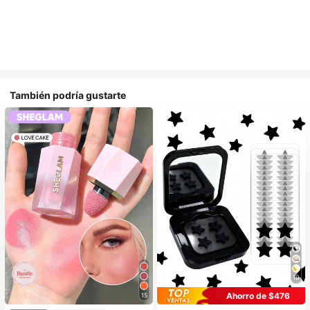
También podría gustarte
10
Ahorro de $476
15