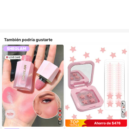
También podría gustarte
10
Ahorro de $476
15