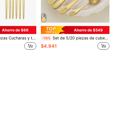
Ahorro de $66
Ahorro de $549
inoxidable dorado, aptos para el hogar, hotel, picnic, lavavajillas
Set de 5/20 piezas de cubertería de acero inoxidable con patrón de flor de doble cara, cubiertos creativos para el hogar, la cocina y el hotel, regalo de Navidad, artículos escolares
-10%
$4.941