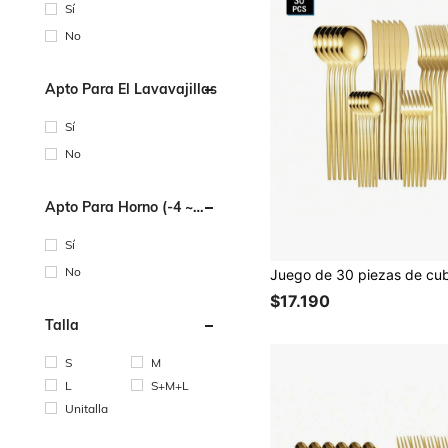
Sí
No
Apto Para El Lavavajillas
Sí
No
Apto Para Horno (-4 ~
220 Grados Centígrado)
Sí
No
$17.190
Talla
S
M
L
S+M+L
Unitalla