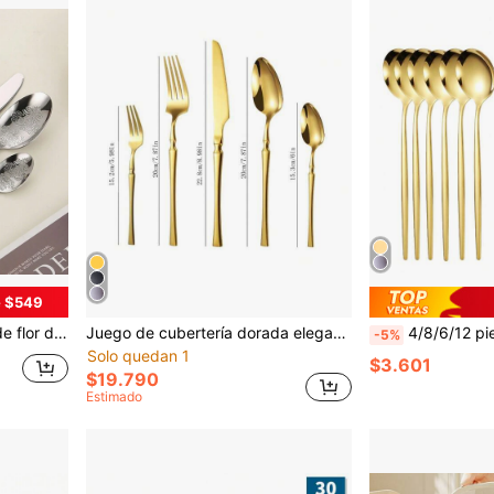
e $549
la cocina y el hotel, regalo de Navidad
Juego de cubertería dorada elegante de 20/30 piezas, apto para reuniones en el hogar y útiles escolares
4/8/6/12 piezas Cucharas y tenedores de acero inoxidable d
-5%
Solo quedan 1
$3.601
$19.790
Estimado