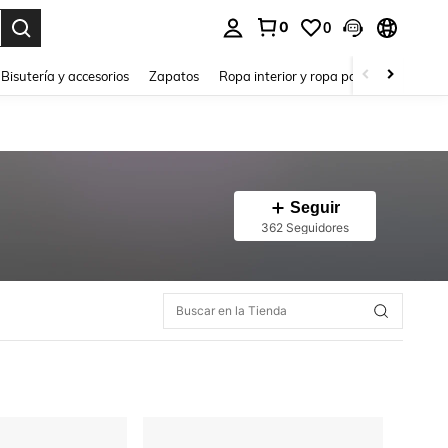
0
0
a. Press Enter to select.
Bisutería y accesorios
Zapatos
Ropa interior y ropa para dormir
Ho
Seguir
362 Seguidores