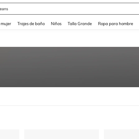
eans
and down arrow keys to navigate search Búsqueda reciente and Busca y Encuentr
 mujer
Trajes de baño
Niños
Talla Grande
Ropa para hombre