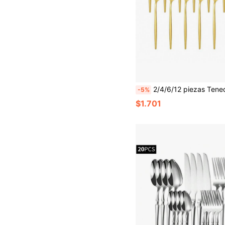
2/4/6/12 piezas Tenedores de fruta de acero inoxidable dorado, aptos para el té de la tarde en 
-5%
$1.701