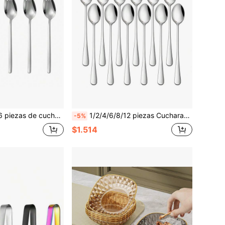
e 2 en 1 para ensalada, cuchara y tenedor para postre, cuchara y tenedor para fruta
1/2/4/6/8/12 piezas Cucharas de acero inoxidable de mango largo, cucharas de té con hielo de mango largo, cucharas para revolver café, cucharas reutilizables para helado, vajilla reutilizable, adecuado para bares, cafeterías, hogar
-5%
$1.514