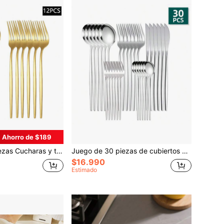
Ahorro de $189
orado, aptos para el hogar, hotel, picnic, aptos para lavavajillas, útiles escolares
Juego de 30 piezas de cubiertos de acero inoxidable, material escolar
$16.990
Estimado