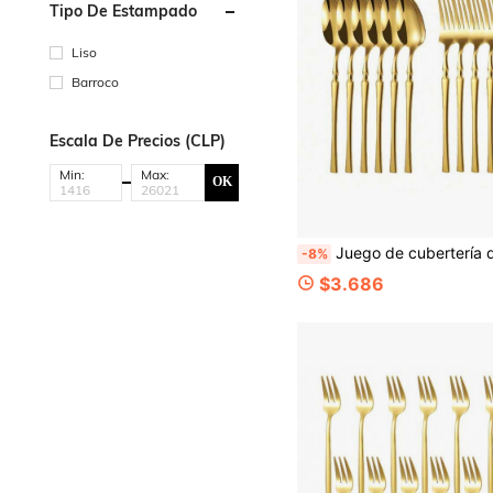
Tipo De Estampado
Liso
Barroco
Escala De Precios (CLP)
Min:
Max:
OK
Juego de cubertería de acero inoxidable de color dorado de 4/6/8/12 piezas, apto para uso doméstico en la cocina, resta
-8%
$3.686