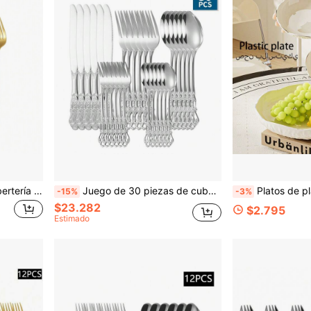
Juego de 30 piezas de cubertería de acero inoxidable dorado, cubertería de cocina
Juego de 30 piezas de cubertería de acero inoxidable real, utensilios de cocina, regalo de Navidad, útiles escolares
Platos de plástico PP de varios tamaños con borde plateado y patrón o
-15%
-3%
$23.282
$2.795
Estimado