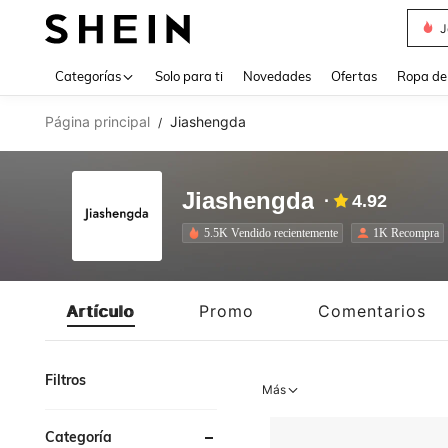
J
Use up 
Categorías
Solo para ti
Novedades
Ofertas
Ropa de
Página principal
Jiashengda
/
Jiashengda
4.92
5.5K Vendido recientemente
1K Recompra
Artículo
Promo
Comentarios
Filtros
Más
Categoría