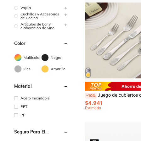
Vajilla
Cuchillos y Accesorios
de Cocina
Artículos de bar y
elaboración de vino
Color
Multicolor
Negro
Gris
Amarillo
Material
Ahorro d
Juego de cubiertos de flor de acero inoxidable de doble cara, vajilla con diseño creativo para el hogar, 
-10%
Acero Inoxidable
$4.941
PET
Estimado
PP
Seguro Para El
Microondas