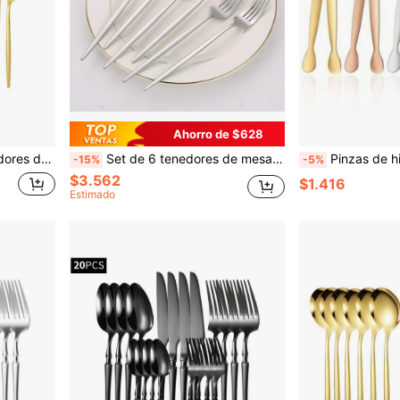
Ahorro de $628
casa, pasteles, frutas, postres
Set de 6 tenedores de mesa de acero inoxidable de color plateado, útiles escolares y regalo de Navidad
Pinzas de hielo de acero inoxidable 304, pinzas para cubito
-15%
-5%
$3.562
$1.416
Estimado