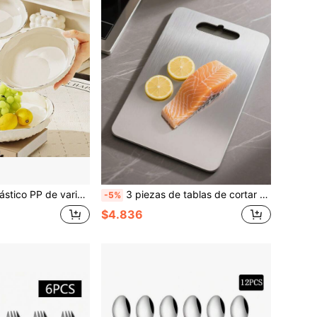
ndulado, bandeja anti-caída para ensalada de frutas, vajilla reutilizable para el hogar y fiestas
3 piezas de tablas de cortar de acero inoxidable, apropiadas para cortar diversos alimentos como pescado, carne, verduras, frutas y platos cocinados
-5%
$4.836