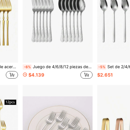
urante, hotel y apto para lavavajillas
Juego de 4/6/8/12 piezas de cucharas y tenedores de acero inoxidable, adecuado para restaurante, hotel, comedor, cocina, uso doméstico, fiesta, picnic, lavavajillas
Set de 2/4/6 piezas de cuchara y tenedor de acero inoxidabl
-6%
-5%
$4.139
$2.651