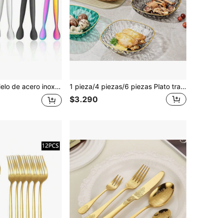
s de hielo y cubitos de azúcar para bar en casa, pinzas multifuncionales para alimentos
1 pieza/4 piezas/6 piezas Plato transparente de lujo, vajilla, plato de hueso, bandeja de frutas y dulces para uso doméstico, cocina, regalo de Navidad
$3.290