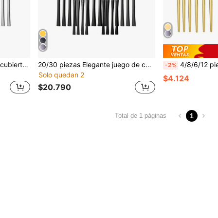
Juego de 20/30 piezas de cubiertos de cintura estrecha (cuchillo, tenedor, cuchara), para la cocina, regalo de Navidad, útiles escolares
20/30 piezas Elegante juego de cubiertos con forma de cintura en negro, adecuado para reuniones familiares
4/8/6/12 piezas Cucharas y tenedores de acero 
-2%
Solo quedan 2
$4.124
$20.790
1
Total de 1 páginas