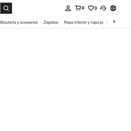
0
0
a. Press Enter to select.
Bisutería y accesorios
Zapatos
Ropa interior y ropa para dormir
Ho