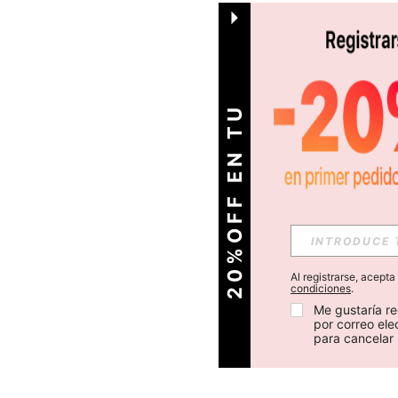
O
2
0
%
O
F
F
E
N
T
U
P
R
I
M
E
R
P
E
D
I
D
Al registrarse, acept
condiciones
.
Me gustaría re
por correo el
para cancelar 