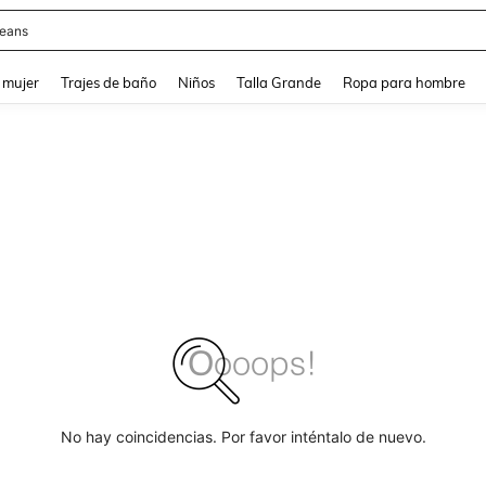
y
and down arrow keys to navigate search Búsqueda reciente and Busca y Encuentr
 mujer
Trajes de baño
Niños
Talla Grande
Ropa para hombre
No hay coincidencias. Por favor inténtalo de nuevo.