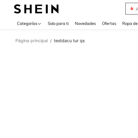
Daz
Use up 
Categorías
Solo para ti
Novedades
Ofertas
Ropa de
Página principal
testdacu tur qs
/