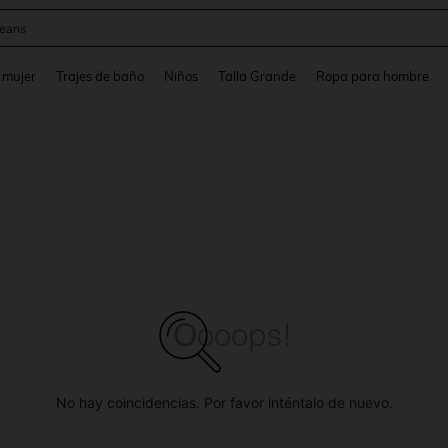
y
and down arrow keys to navigate search Búsqueda reciente and Busca y Encuentr
 mujer
Trajes de baño
Niños
Talla Grande
Ropa para hombre
No hay coincidencias. Por favor inténtalo de nuevo.