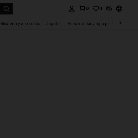
0
0
a. Press Enter to select.
Bisutería y accesorios
Zapatos
Ropa interior y ropa para dormir
Ho