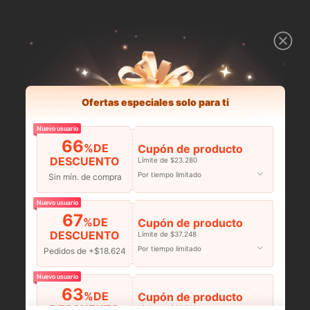
Ofertas especiales solo para ti
Nuevo usuario
66
%DE
Cupón de producto
DESCUENTO
Límite de $23.280
Por tiempo limitado
Sin mín. de compra
Nuevo usuario
67
%DE
Cupón de producto
DESCUENTO
Límite de $37.248
Por tiempo limitado
Pedidos de +$18.624
Nuevo usuario
63
%DE
Cupón de producto
DESCUENTO
Límite de $36.316