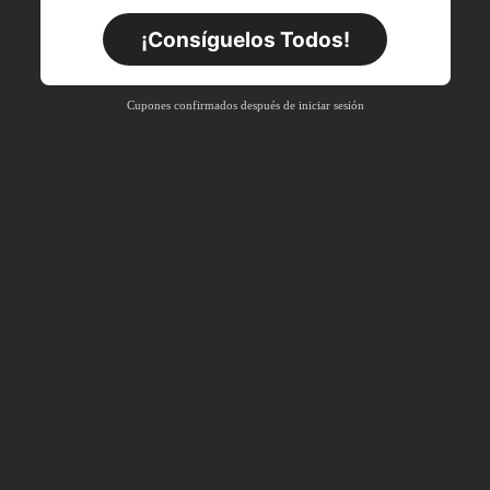
Por tiempo limitado
Pedidos de +$27.936
¡Consíguelos Todos!
Nuevo usuario
63
%DE
Cupón de producto
Cupones confirmados después de iniciar sesión
DESCUENTO
Límite de $36.316
Por tiempo limitado
Pedidos de +$37.248
Nuevo usuario
50
%DE
Cupón de producto
DESCUENTO
Límite de $49.353
Por tiempo limitado
Pedidos de +$55.871