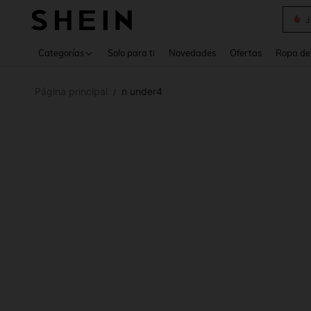
Daz
Use up 
Categorías
Solo para ti
Novedades
Ofertas
Ropa de
Página principal
n under4
/