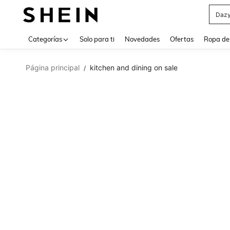
Daz
Use up 
Categorías
Solo para ti
Novedades
Ofertas
Ropa de
Página principal
kitchen and dining on sale
/