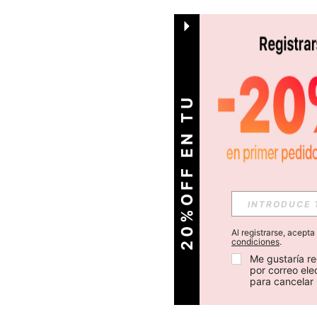
O
2
0
%
O
F
F
E
N
T
U
P
R
I
M
E
R
P
E
D
I
D
Al registrarse, acept
condiciones
.
Me gustaría re
por correo el
para cancelar 