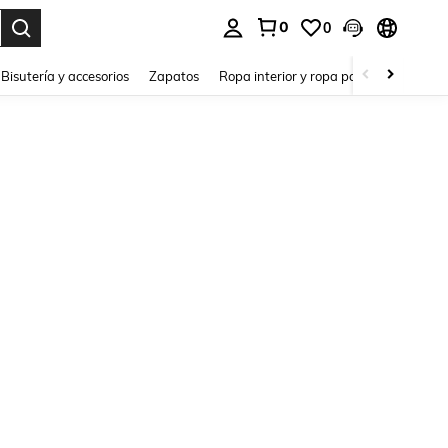
0
0
a. Press Enter to select.
Bisutería y accesorios
Zapatos
Ropa interior y ropa para dormir
Ho