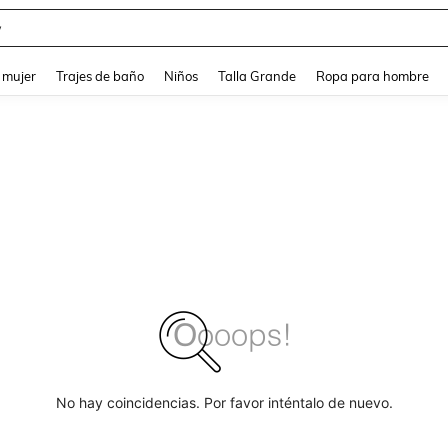
y
and down arrow keys to navigate search Búsqueda reciente and Busca y Encuentr
 mujer
Trajes de baño
Niños
Talla Grande
Ropa para hombre
No hay coincidencias. Por favor inténtalo de nuevo.