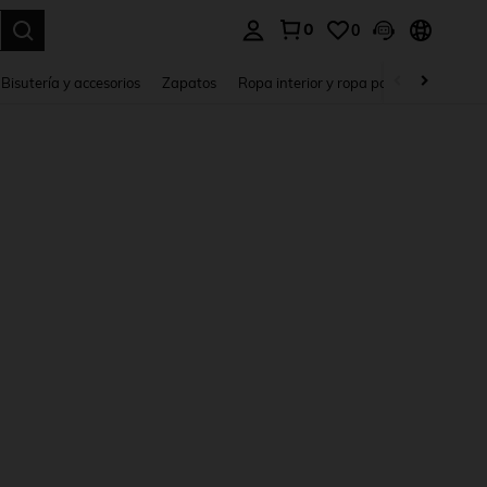
0
0
a. Press Enter to select.
Bisutería y accesorios
Zapatos
Ropa interior y ropa para dormir
Ho