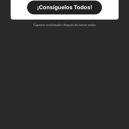
Por tiempo limitado
Pedidos de +$27.936
¡Consíguelos Todos!
Nuevo usuario
55
%DE
Cupón de producto
Cupones confirmados después de iniciar sesión
DESCUENTO
Límite de $27.936
Por tiempo limitado
Pedidos de +$37.248
Nuevo usuario
57
%DE
Cupón de producto
DESCUENTO
Límite de $32.592
Por tiempo limitado
Pedidos de +$46.560