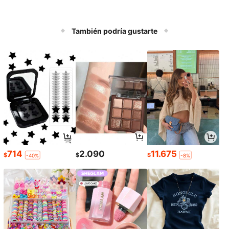
También podría gustarte
714
2.090
11.675
$
$
$
-40%
-8%