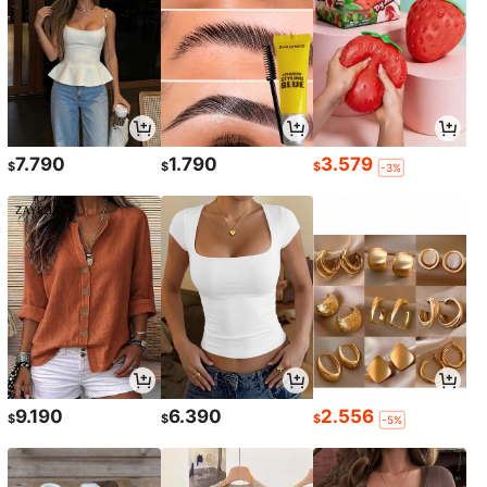
7.790
1.790
3.579
$
$
$
-3%
9.190
6.390
2.556
$
$
$
-5%