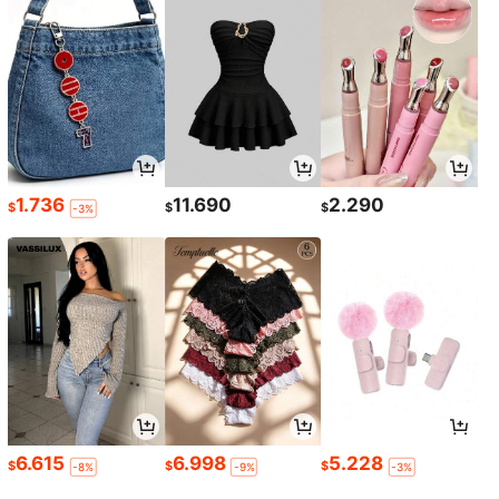
1.736
11.690
2.290
$
$
$
-3%
6.615
6.998
5.228
$
$
$
-8%
-9%
-3%