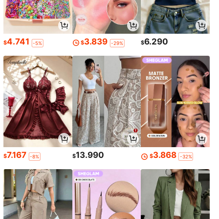
4.741
3.839
6.290
$
$
$
-5%
-29%
7.167
13.990
3.868
$
$
$
-8%
-32%