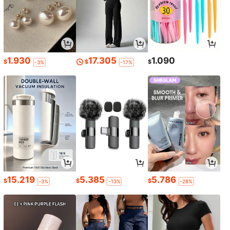
1.930
17.305
1.090
$
$
$
-3%
-17%
15.219
5.385
5.786
$
$
$
-3%
-13%
-28%