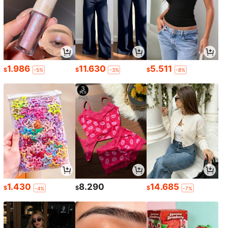
1.986
11.630
5.511
$
$
$
-5%
-3%
-8%
1.430
8.290
14.685
$
$
$
-4%
-7%