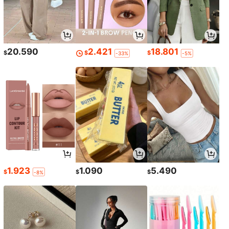
20.590
2.421
18.801
$
$
$
-33%
-5%
1.923
1.090
5.490
$
$
$
-8%