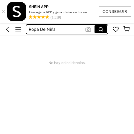
SHEIN APP
×
Conjunto De Niña
CONSEGUIR
Descarga la APP y gana ofertas exclusivas
(1,319)
Vestidos De Niña
Ropa De Niña
Conjuntos Para Niña
Traje De Baño Niña
Conjunto De Niña
No hay coincidencias.
Vestidos De Niña