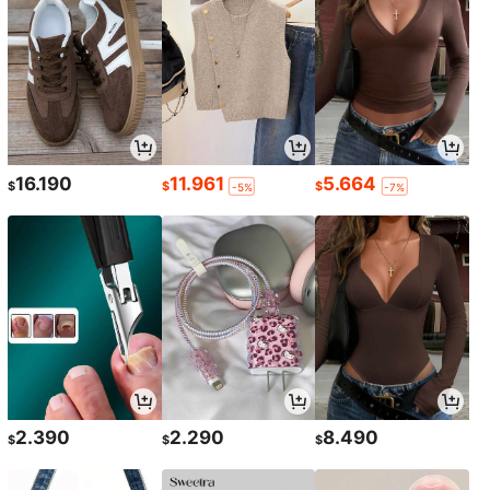
16.190
11.961
5.664
$
$
$
-5%
-7%
2.390
2.290
8.490
$
$
$