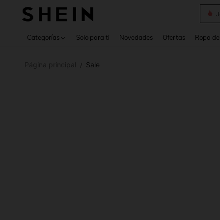
Daz
Use up 
Categorías
Solo para ti
Novedades
Ofertas
Ropa de
Página principal
Sale
/