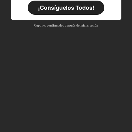
Por tiempo limitado
Pedidos de +$27.936
¡Consíguelos Todos!
Nuevo usuario
55
%DE
Cupón de producto
Cupones confirmados después de iniciar sesión
DESCUENTO
Límite de $27.936
Por tiempo limitado
Pedidos de +$37.248
Nuevo usuario
57
%DE
Cupón de producto
DESCUENTO
Límite de $32.592
Por tiempo limitado
Pedidos de +$46.560