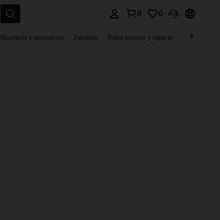
0
0
a. Press Enter to select.
Bisutería y accesorios
Zapatos
Ropa interior y ropa para dormir
Ho