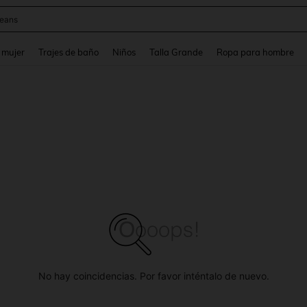
y
and down arrow keys to navigate search Búsqueda reciente and Busca y Encuentr
 mujer
Trajes de baño
Niños
Talla Grande
Ropa para hombre
No hay coincidencias. Por favor inténtalo de nuevo.