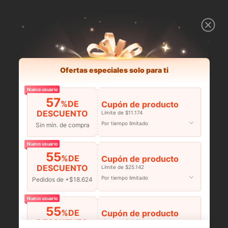
Ofertas especiales solo para ti
Nuevo usuario
57
%DE
Cupón de producto
DESCUENTO
Límite de $11.174
Por tiempo limitado
Sin mín. de compra
Nuevo usuario
55
%DE
Cupón de producto
DESCUENTO
Límite de $25.142
Por tiempo limitado
Pedidos de +$18.624
Nuevo usuario
55
%DE
Cupón de producto
DESCUENTO
Límite de $29.798