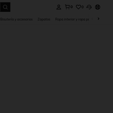
0
0
a. Press Enter to select.
Bisutería y accesorios
Zapatos
Ropa interior y ropa para dormir
Ho