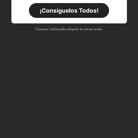
Por tiempo limitado
Pedidos de +$27.936
¡Consíguelos Todos!
Nuevo usuario
63
%DE
Cupón de producto
Cupones confirmados después de iniciar sesión
DESCUENTO
Límite de $36.316
Por tiempo limitado
Pedidos de +$37.248
Nuevo usuario
50
%DE
Cupón de producto
DESCUENTO
Límite de $49.353
Por tiempo limitado
Pedidos de +$55.871