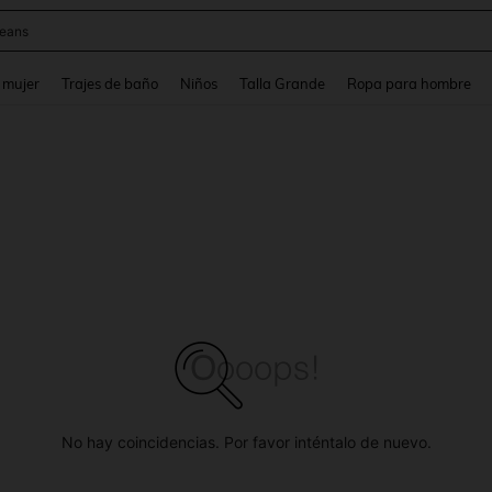
y
and down arrow keys to navigate search Búsqueda reciente and Busca y Encuentr
 mujer
Trajes de baño
Niños
Talla Grande
Ropa para hombre
No hay coincidencias. Por favor inténtalo de nuevo.