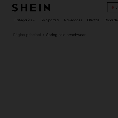
Daz
Use up 
Categorías
Solo para ti
Novedades
Ofertas
Ropa de
Página principal
Spring sale beachwear
/