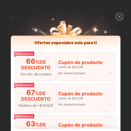
Ofertas especiales solo para ti
Nuevo usuario
66
%DE
Cupón de producto
DESCUENTO
Límite de $23.280
Por tiempo limitado
Sin mín. de compra
Nuevo usuario
67
%DE
Cupón de producto
DESCUENTO
Límite de $37.248
Por tiempo limitado
Pedidos de +$18.624
Nuevo usuario
63
%DE
Cupón de producto
DESCUENTO
Límite de $36.316