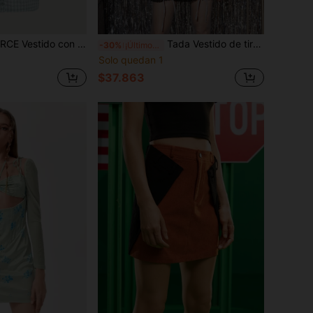
estido con cordón delantero de guingán ribete con fruncido
Tada Vestido de tirantes con cordón tweed
-30%
¡Últimos 3 días
Solo quedan 1
$37.863