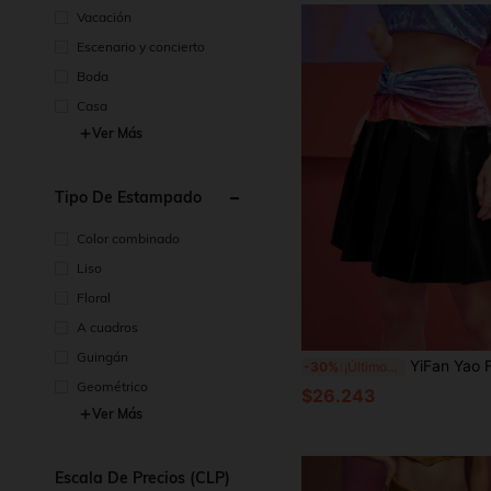
Vacación
Escenario y concierto
Boda
Casa
Ver Más
Tipo De Estampado
Color combinado
Liso
Floral
A cuadros
Guingán
YiFan Yao Falda de piel sintética con panel de terciopelo y lazo dela
-30%
¡Últimos 3 días
Geométrico
$26.243
Ver Más
Escala De Precios (CLP)