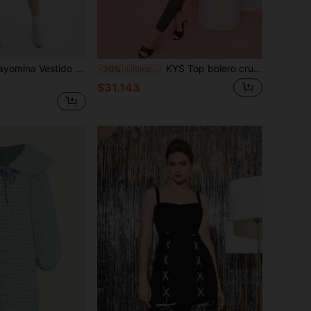
gante de punto acanalado con manga con cordones y detalle de nudo delantero, para vacaciones, fiestas, cumpleaños, festivales, Ibiza, bodas, graduaciones
KYS Top bolero cruzado y leggings fruncidos sin sujetador de diseñador, ropa de mujer para otoño, vacaciones y festivales
-30%
¡Últimos 3 días
$31.143