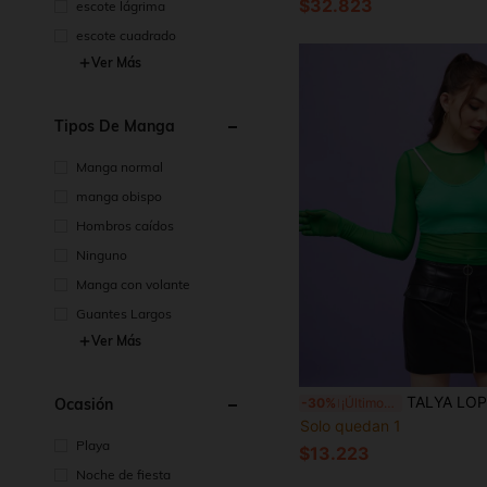
$32.823
escote lágrima
escote cuadrado
Ver Más
Tipos De Manga
Manga normal
manga obispo
Hombros caídos
Ninguno
Manga con volante
Guantes Largos
Ver Más
TALYA LOPEZ Top de una manga de mal
Ocasión
-30%
¡Últimos 3 días
Solo quedan 1
Playa
$13.223
Noche de fiesta