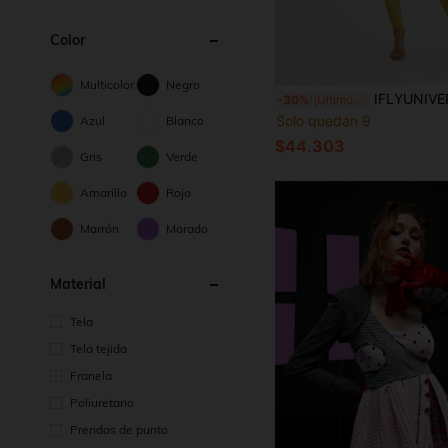
Color
Multicolor
Negro
IFLYUNIVERSE Mono de 2 en 1 con bloque de color, cuello alto y cordones de
-30%
¡Últimos 3 días
Solo quedan 9
Azul
Blanco
$44.303
Gris
Verde
Amarillo
Rojo
Marrón
Morado
Material
Tela
Tela tejida
Franela
Poliuretano
Prendas de punto