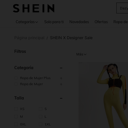
Daz
Use up 
Categorías
Solo para ti
Novedades
Ofertas
Ropa de
Página principal
SHEIN X Designer Sale
/
Filtros
Más
Categoría
Ropa de Mujer Plus
Ropa de Mujer
Talla
XS
S
M
L
0XL
1XL