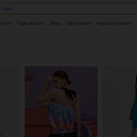
y
and down arrow keys to navigate search Búsqueda reciente and Busca y Encuentr
 mujer
Trajes de baño
Niños
Talla Grande
Ropa para hombre