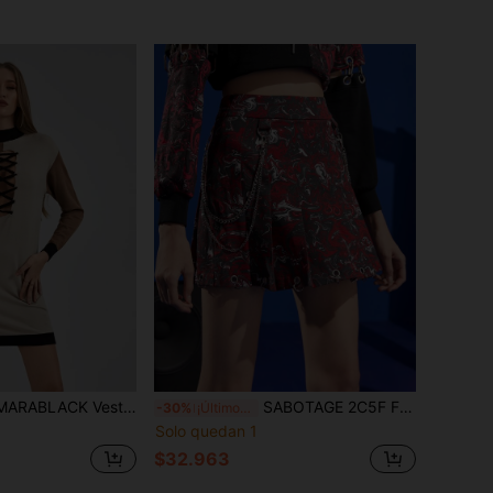
stido de suéter de bloqueo de color con cordones delanteros de diseñador, ropa de mujer para otoño e invierno
SABOTAGE 2C5F Falda plisada con estampado de mármol y cadena, ropa de mujer para verano, vacaciones, fiestas, Acción de Gracias
-30%
¡Últimos 3 días
Solo quedan 1
$32.963