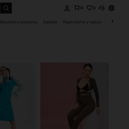
0
0
a. Press Enter to select.
Bisutería y accesorios
Zapatos
Ropa interior y ropa para dormir
Ho