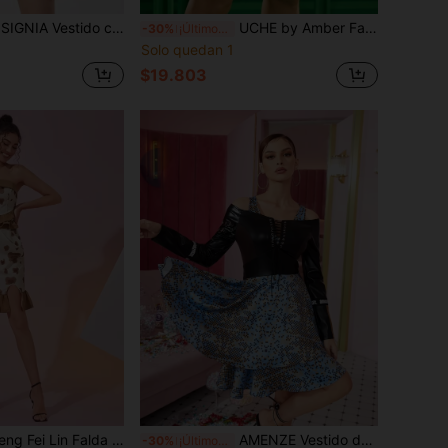
tido con estampado floral pecho con fruncido de espalda abierta con cordón con fruncido con abertura
UCHE by Amber Falda de talle alto de dos tonos costura de trapo
-30%
¡Últimos 3 días
Solo quedan 1
$19.803
da con estampado gráfico, dobladillo con volantes y abertura, diseñada para mujer, para verano, vacaciones, fiestas, festivales
AMENZE Vestido de paneles de PU con cordón y ojetes en los hombros de diseñador
-30%
¡Últimos 3 días