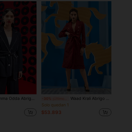
a Abrigo ribete en contraste con doble bolsillo con cinturón
Waad Krali Abrigo con estampado geométrico panel teddy con cinturón
-30%
¡Últimos 3 días
Solo quedan 1
$53.893