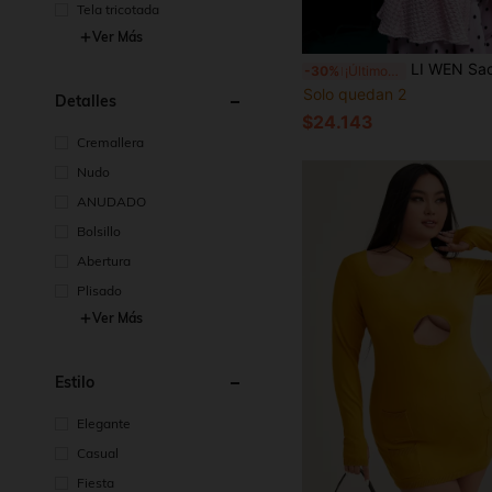
Tela tricotada
Ver Más
LI WEN Saco Bolero de cuadros con parte d
-30%
¡Últimos 3 días
Solo quedan 2
Detalles
$24.143
Cremallera
Nudo
ANUDADO
Bolsillo
Abertura
Plisado
Ver Más
Estilo
Elegante
Casual
Fiesta