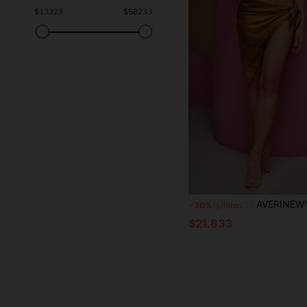
$
13223
$
58233
AVERINEWYOU Falda asimétrica con nudo lateral y dos formas de uso, diseño 
-30%
¡Últimos 3 días
$21.833