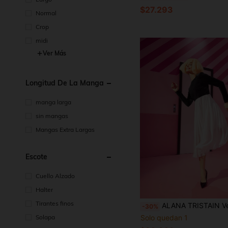
$27.293
Normal
Crop
midi
Ver Más
Longitud De La Manga
manga larga
sin mangas
Mangas Extra Largas
Escote
Cuello Alzado
Halter
Tirantes finos
ALANA TRISTAIN Vestido de dos tonos de espalda V bajo f
-30%
Solo quedan 1
Solapa