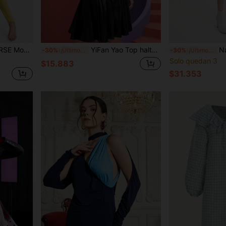
lanteros para mujer, para vacaciones y festivales
YiFan Yao Top halter de terciopelo efecto degradado con lazo en la espalda para mujer, apropiado para verano, vacaciones, salidas y festivales
Nayomina Vestido ele
-30%
¡Últimos 3 días
-30%
¡Últimos 3 días
Solo quedan 3
$15.883
$31.353