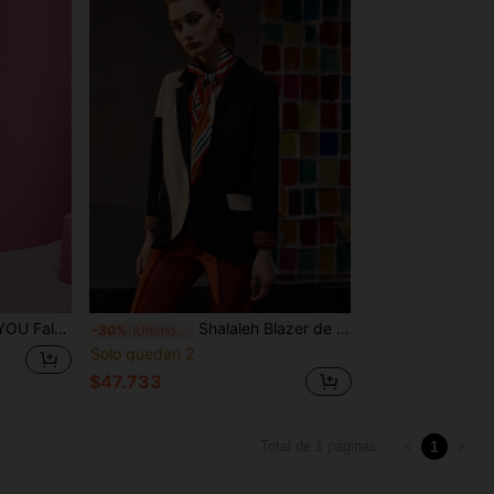
impreso, para verano, vacaciones, fiesta, festival
Shalaleh Blazer de color combinado de cuello con solapa
-30%
¡Últimos 3 días
Solo quedan 2
$47.733
1
Total de 1 páginas