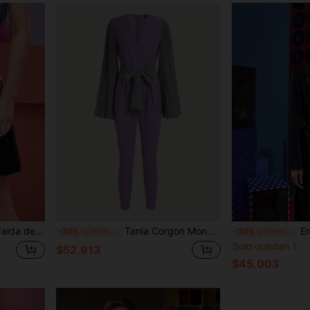
ntero, para verano, vacaciones, fiesta, festival
Tania Corgon Mono con cremallera en la espalda, plisado, manga dividida y nudo en la cintura, diseñador, otoño e invierno, vacaciones, festival
Emma Odd
-30%
¡Últimos 3 días
-30%
¡Últimos 3 días
Solo quedan 1
$52.913
$45.003