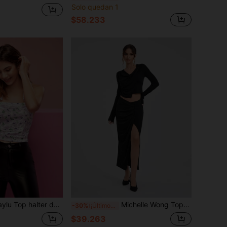
Solo quedan 1
$58.233
ter de mujer con estampado de flores todo sobre terciopelo, para verano, vacaciones, salir, festival
Michelle Wong Top corto con cuello drapeado y falda con abertura en el muslo, ropa de mujer de diseñador para otoño e invierno, vacaciones, salir, festivales
-30%
¡Últimos 3 días
$39.263