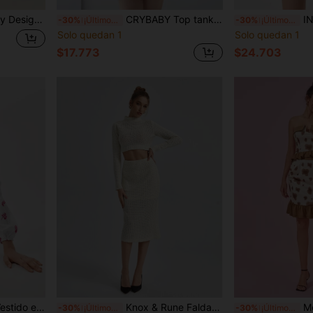
rontal, para otoño e invierno, vacaciones, fiestas y festivales
CRYBABY Top tank con diseño de cadena con costura delantera
INSIGNIA Ves
-30%
¡Últimos 3 días
-30%
¡Últimos 3 días
Solo quedan 1
Solo quedan 1
$17.773
$24.703
a vacaciones, fiestas, cumpleaños, primavera, festivales
Knox & Rune Falda tejida con suéter unicolor de punto de malla
Meng Fei Lin Fal
-30%
¡Últimos 3 días
-30%
¡Últimos 3 días