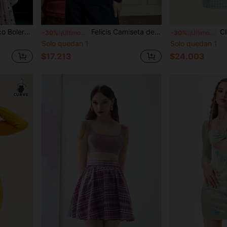
elantera abierta súper corto
Felicis Camiseta de cuello con abertura de ojo de color combinado
CIRCE V
-30%
¡Últimos 3 días
-30%
¡Últimos 3 días
Solo quedan 1
Solo quedan 1
$17.213
$24.003