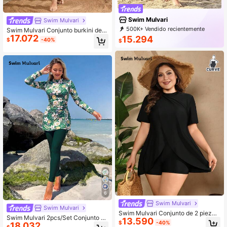
Swim Mulvari
Swim Mulvari
500K+ Vendido recientemente
Swim Mulvari Conjunto burkini de
99K+ Recompra
92K Suscripción
17.072
manga larga minimalista de unicolor
15.294
$
-40%
$
talla grande
6
Swim Mulvari
Swim Mulvari
Swim Mulvari Conjunto de 2 piezas
Swim Mulvari 2pcs/Set Conjunto de
13.590
para mujer talla grande, top de cárdi
$
-40%
18.032
Burkinis de Traje de Baño Casual d
$