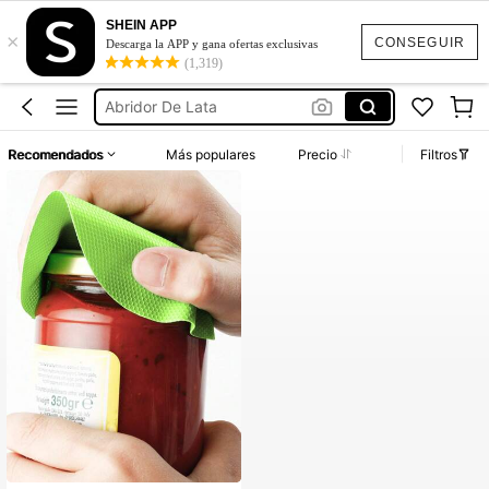
Abre Latas Cerveza
SHEIN APP
×
Abre Latas
CONSEGUIR
Descarga la APP y gana ofertas exclusivas
(1,319)
Abrelatas
Abridor De Lata
Destapador De Lata
Recomendados
Más populares
Precio
Filtros
Abre Latas Cerveza
Abre Latas