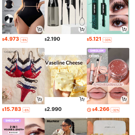
4.973
2.190
5.121
$
$
$
-6%
-33%
15.783
2.990
4.266
$
$
$
-6%
-32%