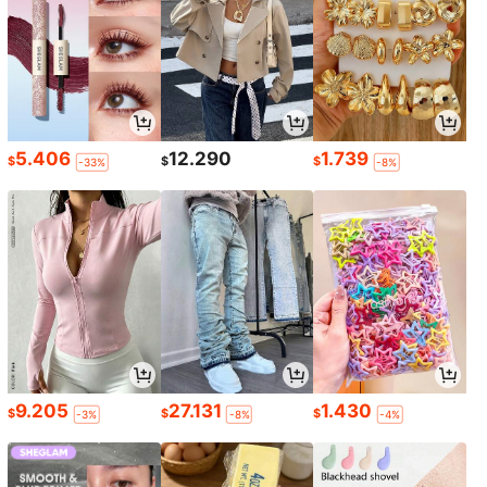
5.406
12.290
1.739
$
$
$
-33%
-8%
9.205
27.131
1.430
$
$
$
-3%
-8%
-4%