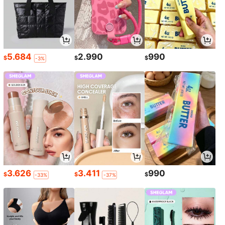
5.684
2.990
990
$
$
$
-3%
3.626
3.411
990
$
$
$
-33%
-37%