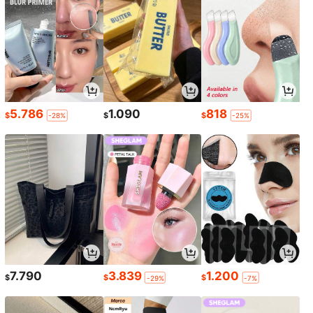
5.786
1.090
818
$
$
$
-28%
-25%
7.790
3.839
1.200
$
$
$
-29%
-7%