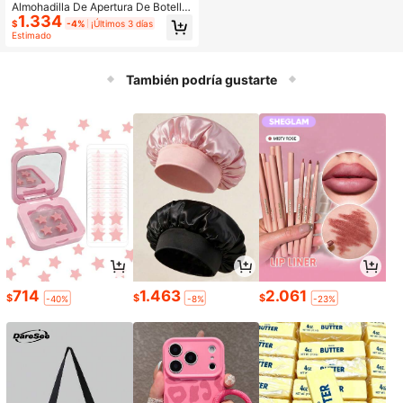
Almohadilla De Apertura De Botella
1.334
De Goma Multifuncional, Abridor De
$
-4%
¡Últimos 3 días
Lata Redondo Antideslizante, 1 Pie
Estimado
za / 3 Piezas
También podría gustarte
714
1.463
2.061
$
$
$
-40%
-8%
-23%