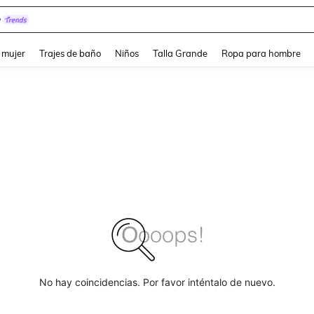
y
and down arrow keys to navigate search Búsqueda reciente and Busca y Encuentr
 mujer
Trajes de baño
Niños
Talla Grande
Ropa para hombre
No hay coincidencias. Por favor inténtalo de nuevo.