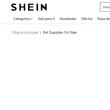
Daz
Use up 
Categorías
Solo para ti
Novedades
Ofertas
Ropa de
Página principal
Pet Supplies On Sale
/