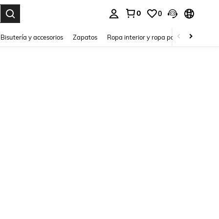
0
0
a. Press Enter to select.
Bisutería y accesorios
Zapatos
Ropa interior y ropa para dormir
Ho