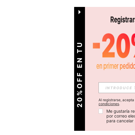
O
2
0
%
O
F
F
E
N
T
U
P
R
I
M
E
R
P
E
D
I
D
Al registrarse, acept
condiciones
.
Me gustaría re
por correo el
para cancelar 