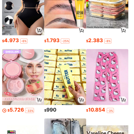
4.973
1.793
2.383
$
$
$
-6%
-25%
-8%
5.726
990
10.854
$
$
$
-33%
-3%