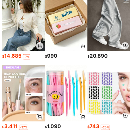
14.685
990
20.890
$
$
$
-7%
3.411
1.090
743
$
$
$
-37%
-25%