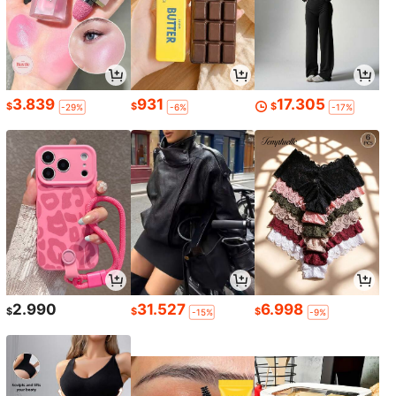
3.839
931
17.305
$
$
$
-29%
-6%
-17%
2.990
31.527
6.998
$
$
$
-15%
-9%