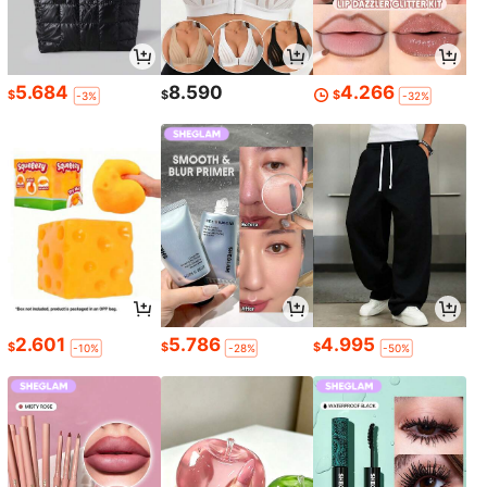
5.684
8.590
4.266
$
$
$
-3%
-32%
2.601
5.786
4.995
$
$
$
-10%
-28%
-50%