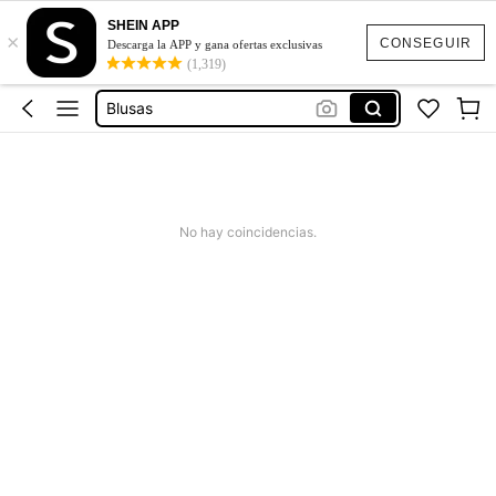
SHEIN APP
×
Blusas Bonitas
CONSEGUIR
Descarga la APP y gana ofertas exclusivas
(1,319)
Vestidos
Blusas
Conjunto De 2 Piezas Para Mujer
Traje De Baño Mujer
Blusas Bonitas
No hay coincidencias.
Vestidos