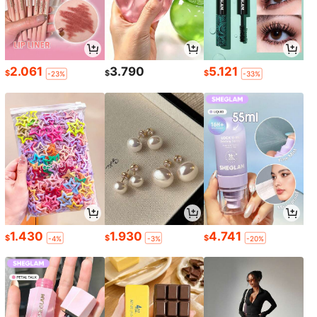
2.061
3.790
5.121
$
$
$
-23%
-33%
1.430
1.930
4.741
$
$
$
-4%
-3%
-20%