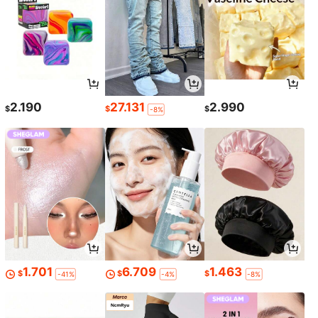
2.190
27.131
2.990
$
$
$
-8%
1.701
6.709
1.463
$
$
$
-41%
-4%
-8%