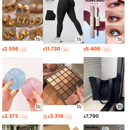
2.556
11.730
5.406
$
$
$
-5%
-9%
-33%
3.373
3.316
7.790
$
$
$
-11%
-2%