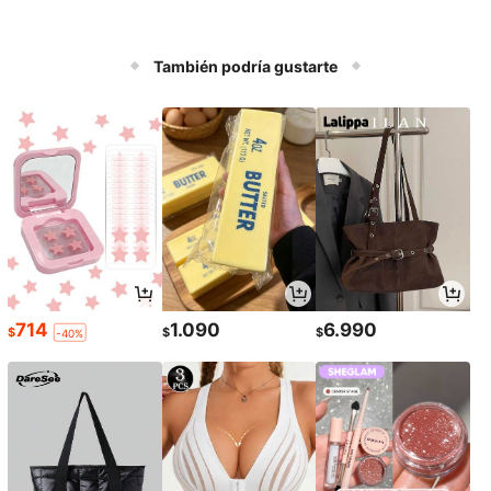
También podría gustarte
714
1.090
6.990
$
$
$
-40%