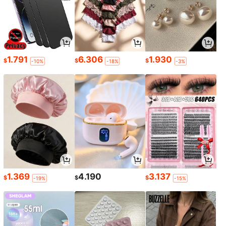
1.791
6.306
1.930
$
$
$
-10%
-18%
-3%
1.369
4.190
3.137
$
$
$
-19%
-15%