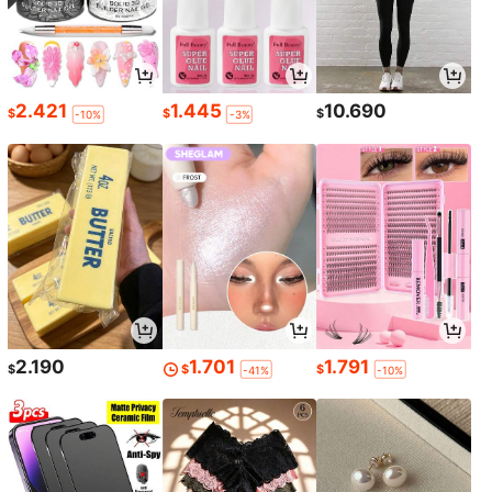
2.421
1.445
10.690
$
$
$
-10%
-3%
2.190
1.701
1.791
$
$
$
-41%
-10%