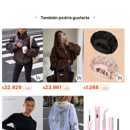
También podría gustarte
32.929
23.961
1.268
$
$
$
-14%
-6%
-25%