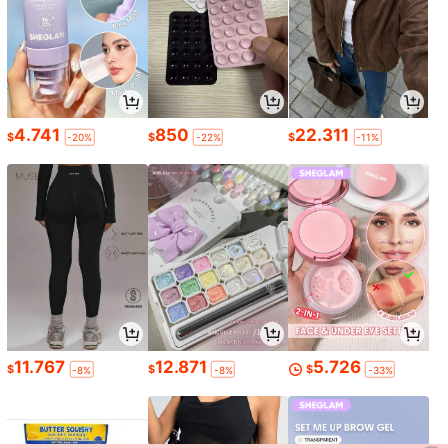
4.741
850
22.311
$
$
$
-20%
-22%
-11%
11.767
12.871
5.726
$
$
$
-8%
-8%
-33%