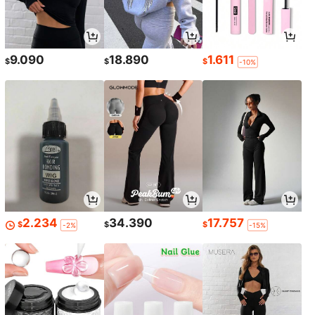
9.090
18.890
1.611
$
$
$
-10%
2.234
34.390
17.757
$
$
$
-2%
-15%