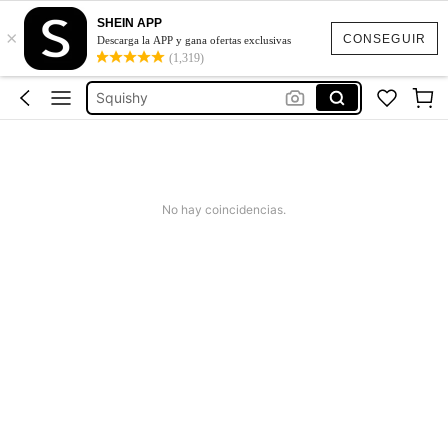
SHEIN APP
×
Jeans Mujer
CONSEGUIR
Descarga la APP y gana ofertas exclusivas
(1,319)
Squishies
Squishy
Vestidos Elegantes Para Fiesta
Poleras Mujer
Jeans Mujer
No hay coincidencias.
Squishies