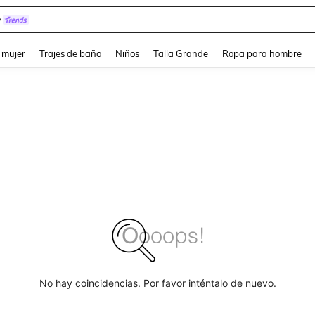
y
and down arrow keys to navigate search Búsqueda reciente and Busca y Encuentr
 mujer
Trajes de baño
Niños
Talla Grande
Ropa para hombre
No hay coincidencias. Por favor inténtalo de nuevo.