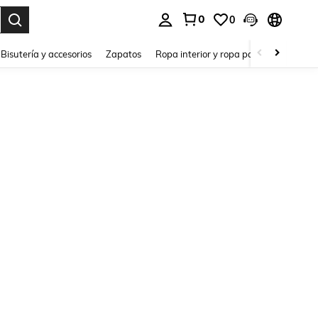
0
0
a. Press Enter to select.
Bisutería y accesorios
Zapatos
Ropa interior y ropa para dormir
Ho