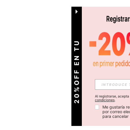
O
2
0
%
O
F
F
E
N
T
U
P
R
I
M
E
R
P
E
D
I
D
Al registrarse, acept
condiciones
.
Me gustaría re
por correo el
para cancelar 