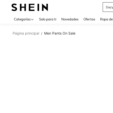
Daz
Use up 
Categorías
Solo para ti
Novedades
Ofertas
Ropa de
Página principal
Men Pants On Sale
/