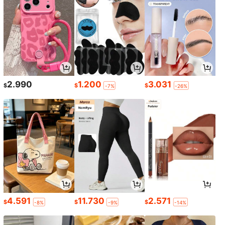
2.990
1.200
3.031
$
$
$
-7%
-26%
4.591
11.730
2.571
$
$
$
-8%
-9%
-14%