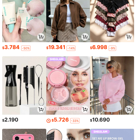
3.784
19.341
6.998
$
$
$
-50%
-14%
-9%
2.190
5.726
10.690
$
$
$
-33%