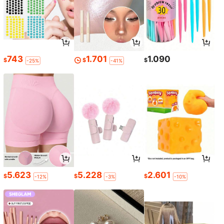
743
1.701
1.090
$
$
$
-25%
-41%
5.623
5.228
2.601
$
$
$
-12%
-3%
-10%