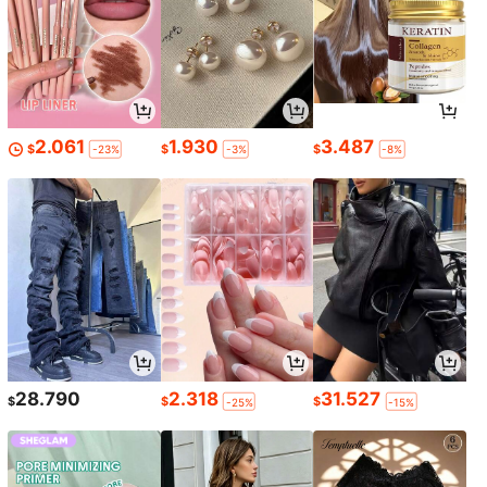
2.061
1.930
3.487
$
$
$
-23%
-3%
-8%
28.790
2.318
31.527
$
$
$
-25%
-15%