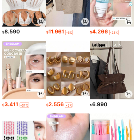
8.590
11.961
4.266
$
$
$
-5%
-28%
3.411
2.556
6.990
$
$
$
-37%
-5%