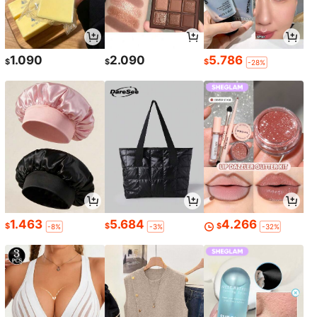
1.090
2.090
5.786
$
$
$
-28%
1.463
5.684
4.266
$
$
$
-8%
-3%
-32%