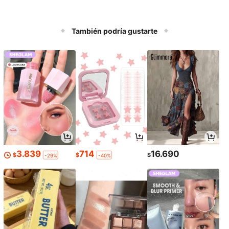
También podría gustarte
3.839
714
16.690
$
$
$
-29%
-40%