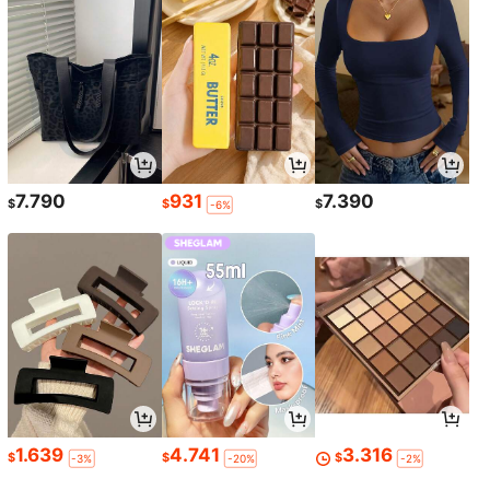
7.790
931
7.390
$
$
$
-6%
1.639
4.741
3.316
$
$
$
-3%
-20%
-2%