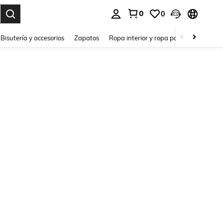
0
0
a. Press Enter to select.
Bisutería y accesorios
Zapatos
Ropa interior y ropa para dormir
Ho