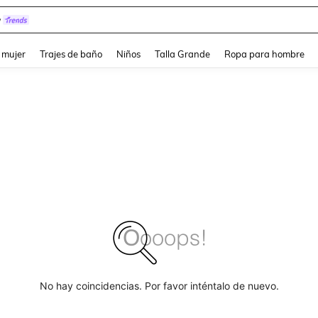
y
and down arrow keys to navigate search Búsqueda reciente and Busca y Encuentr
 mujer
Trajes de baño
Niños
Talla Grande
Ropa para hombre
No hay coincidencias. Por favor inténtalo de nuevo.