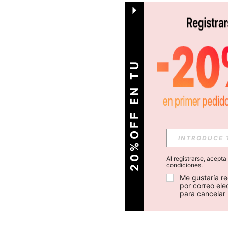
O
2
0
%
O
F
F
E
N
T
U
P
R
I
M
E
R
P
E
D
I
D
Al registrarse, acept
condiciones
.
Me gustaría re
por correo el
para cancelar 