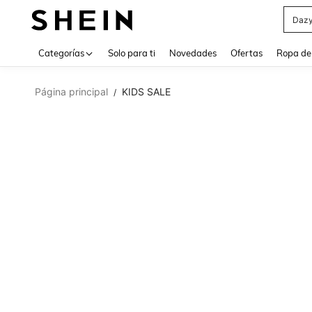
Daz
Use up 
Categorías
Solo para ti
Novedades
Ofertas
Ropa de
Página principal
KIDS SALE
/