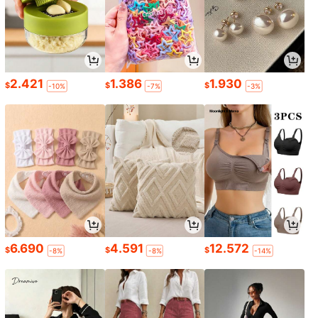
2.421
1.386
1.930
$
$
$
-10%
-7%
-3%
6.690
4.591
12.572
$
$
$
-8%
-8%
-14%