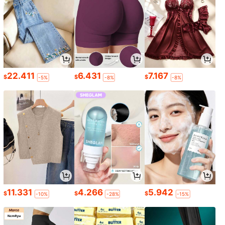
22.411
6.431
7.167
$
$
$
-5%
-8%
-8%
11.331
4.266
5.942
$
$
$
-10%
-28%
-15%