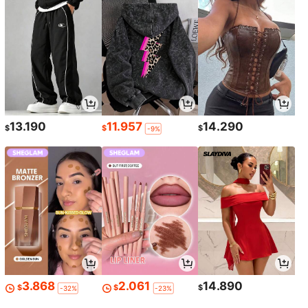
13.190
11.957
14.290
$
$
$
-9%
3.868
2.061
14.890
$
$
$
-32%
-23%