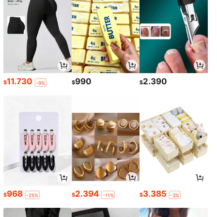
11.730
990
2.390
$
$
$
-9%
968
2.394
3.385
$
$
$
-25%
-11%
-3%