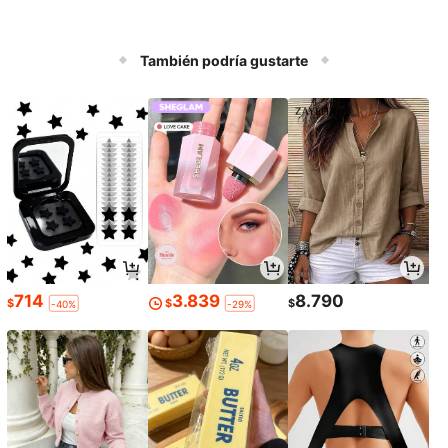
También podría gustarte
714
3.839
8.790
$
$
$
-40%
-29%