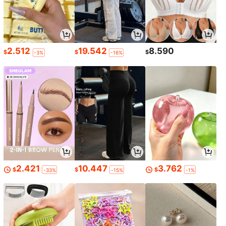
2.512
19.542
8.590
$
$
$
-3%
-16%
2.421
10.447
3.762
$
$
$
-33%
-15%
-1%