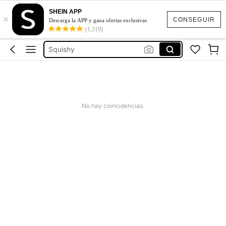
SHEIN APP
×
Jeans Mujer
CONSEGUIR
Descarga la APP y gana ofertas exclusivas
(1,319)
Squishies
Squishy
Vestidos Elegantes Para Fiesta
Poleras Mujer
Jeans Mujer
No hay coincidencias.
Squishies