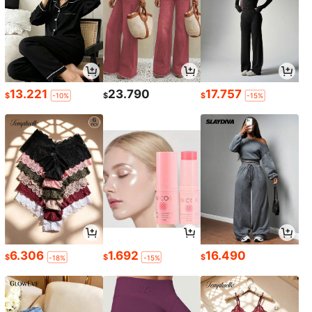
13.221
23.790
17.757
$
$
$
-10%
-15%
6.306
1.692
16.490
$
$
$
-18%
-15%