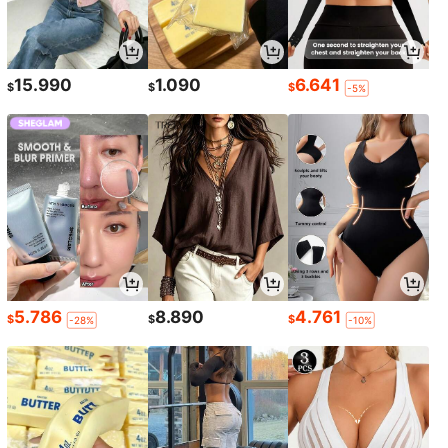
15.990
1.090
6.641
$
$
$
-5%
5.786
8.890
4.761
$
$
$
-28%
-10%