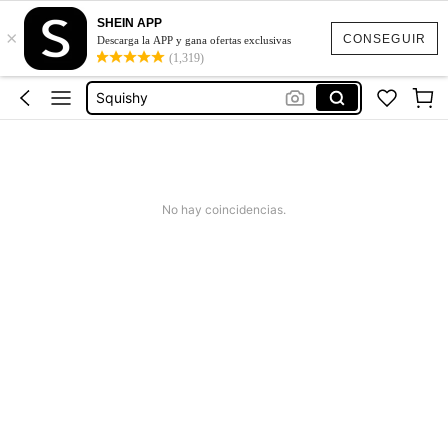
SHEIN APP
×
Jeans Mujer
CONSEGUIR
Descarga la APP y gana ofertas exclusivas
(1,319)
Squishies
Squishy
Vestidos Elegantes Para Fiesta
Poleras Mujer
Jeans Mujer
No hay coincidencias.
Squishies