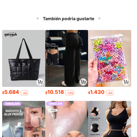
También podría gustarte
5.684
10.518
1.430
$
$
$
-3%
-14%
-4%