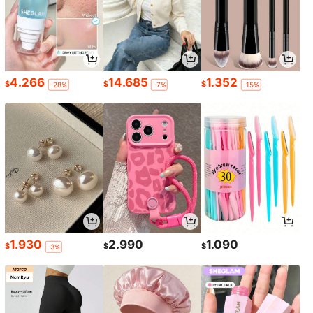
4.266
14.685
1.352
$
$
$
-28%
-7%
-15%
1.930
2.990
1.090
$
$
$
-3%