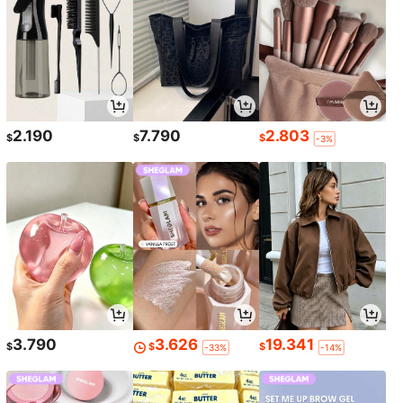
2.190
7.790
2.803
$
$
$
-3%
3.790
3.626
19.341
$
$
$
-33%
-14%