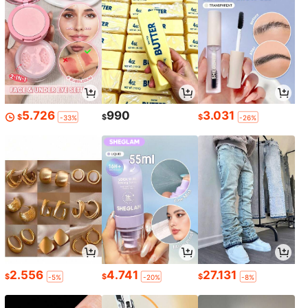
5.726
990
3.031
$
$
$
-33%
-26%
2.556
4.741
27.131
$
$
$
-5%
-20%
-8%