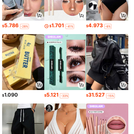
5.786
1.701
4.973
$
$
$
-28%
-41%
-6%
1.090
5.121
31.527
$
$
$
-33%
-15%