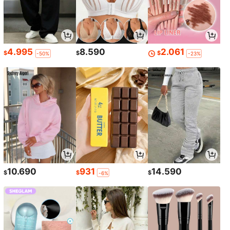
4.995
8.590
2.061
$
$
$
-50%
-23%
10.690
931
14.590
$
$
$
-6%