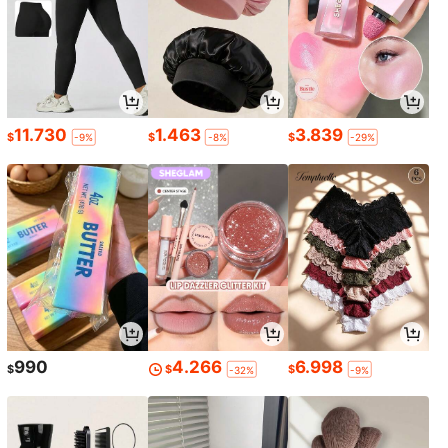
11.730
1.463
3.839
$
$
$
-9%
-8%
-29%
990
4.266
6.998
$
$
$
-32%
-9%