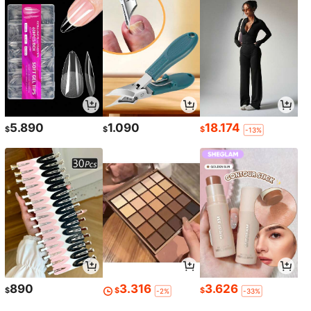
5.890
1.090
18.174
$
$
$
-13%
890
3.316
3.626
$
$
$
-2%
-33%