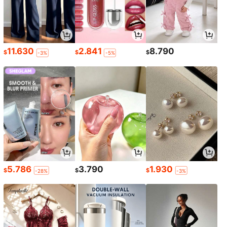
11.630
2.841
8.790
$
$
$
-3%
-5%
5.786
3.790
1.930
$
$
$
-28%
-3%