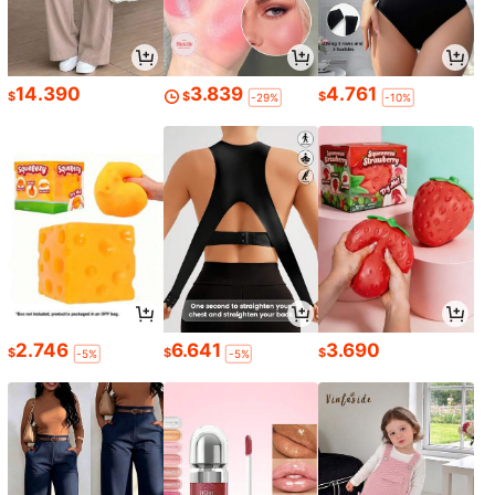
14.390
3.839
4.761
$
$
$
-29%
-10%
2.746
6.641
3.690
$
$
$
-5%
-5%