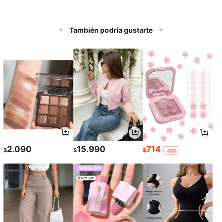
También podría gustarte
2.090
15.990
714
$
$
$
-40%