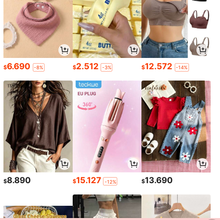
6.690
2.512
12.572
$
$
$
-8%
-3%
-14%
8.890
15.127
13.690
$
$
$
-12%