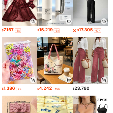
7.167
15.219
17.305
$
$
$
-8%
-3%
-17%
1.386
4.242
23.790
$
$
$
-7%
-15%