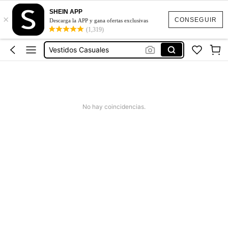
SHEIN APP
×
Vestidos Casuales Para Mujer
CONSEGUIR
Descarga la APP y gana ofertas exclusivas
(1,319)
Vestidos
Vestidos Casuales
Vestidos Elegantes Largos
Vestidos Elegantes Cortos
Vestidos Casuales Para Mujer
No hay coincidencias.
Vestidos