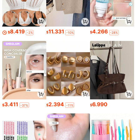
8.419
11.331
4.266
$
$
$
-2%
-10%
-28%
3.411
2.394
6.990
$
$
$
-37%
-11%