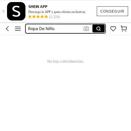
Katseye
SHEIN APP
×
Playeras De Niño
CONSEGUIR
Descarga la APP y gana ofertas exclusivas
(1,319)
Camisas Para Niño
Ropa De Niño
Camisetas Para Niño
Katseye
Playeras De Niño
No hay coincidencias.