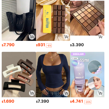
7.790
931
3.390
$
$
$
-6%
1.690
7.390
4.741
$
$
$
-20%