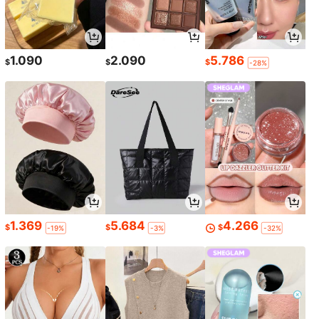
1.090
2.090
5.786
$
$
$
-28%
1.369
5.684
4.266
$
$
$
-19%
-3%
-32%