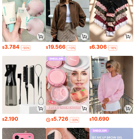
3.784
19.566
6.306
$
$
$
-50%
-13%
-18%
2.190
5.726
10.690
$
$
$
-33%