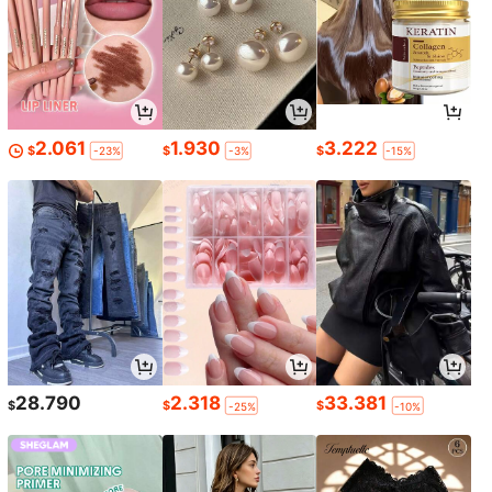
2.061
1.930
3.222
$
$
$
-23%
-3%
-15%
28.790
2.318
33.381
$
$
$
-25%
-10%