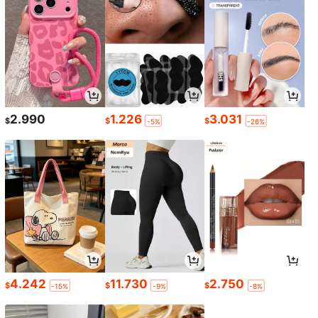
2.990
1.226
3.031
$
$
$
-5%
-26%
4.242
11.730
2.750
$
$
$
-15%
-9%
-8%