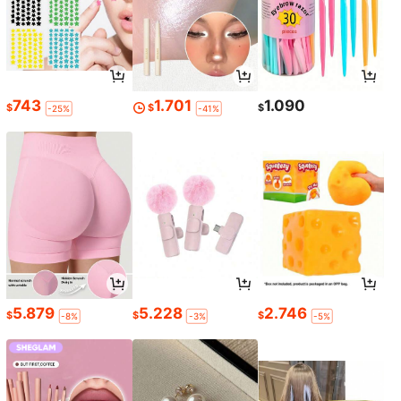
743
1.701
1.090
$
$
$
-25%
-41%
5.879
5.228
2.746
$
$
$
-8%
-3%
-5%