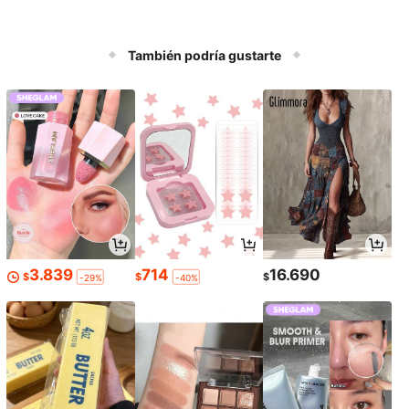
También podría gustarte
3.839
714
16.690
$
$
$
-29%
-40%