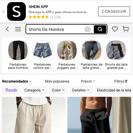
Bermuda Hombre
SHEIN APP
×
Pantalones De Hombre
CONSEGUIR
Descarga la APP y gana ofertas exclusivas
(1,319)
Shorts De Hombre
Pans Para Hombre
Jogger Hombre
Bermuda Hombre
Pantalones De Hombre
Pantalones
Pantalones
Pantalones
Pantalones de
Shorts de talla
Pa
para hombre
cortos para
Joggers para
talla grande
grande para
hombre
Hombre
para hombre
hombre
t
p
Recomendados
Más populares
Precio
Filtros
Categoría
Color
Detalles
Elasticidad de la tela