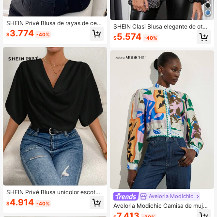
SHEIN Privé Blusa de rayas de cebr
SHEIN Clasi Blusa elegante de otoñ
a con cordón trasero ribete con frun
3.774
o para mujer con parches de cinta
$
-40%
5.574
cido
$
-40%
metálica y mangas de farol
SHEIN Privé Blusa unicolor escote
Aveloria Modichic
drapeado
4.914
$
-40%
Aveloria Modichic Camisa de mujer
de verano con estampado aleatorio
7.413
$
-30%