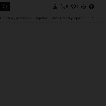
0
0
a. Press Enter to select.
Bisutería y accesorios
Zapatos
Ropa interior y ropa para dormir
Ho