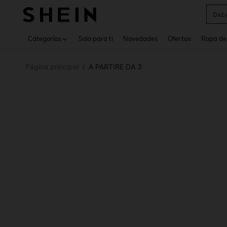
Daz
Use up 
Categorías
Solo para ti
Novedades
Ofertas
Ropa de
Página principal
A PARTIRE DA 3
/