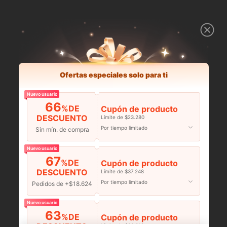
Ofertas especiales solo para ti
Nuevo usuario
66
%DE
Cupón de producto
DESCUENTO
Límite de $23.280
Por tiempo limitado
Sin mín. de compra
Nuevo usuario
67
%DE
Cupón de producto
DESCUENTO
Límite de $37.248
Por tiempo limitado
Pedidos de +$18.624
Nuevo usuario
63
%DE
Cupón de producto
DESCUENTO
Límite de $36.316