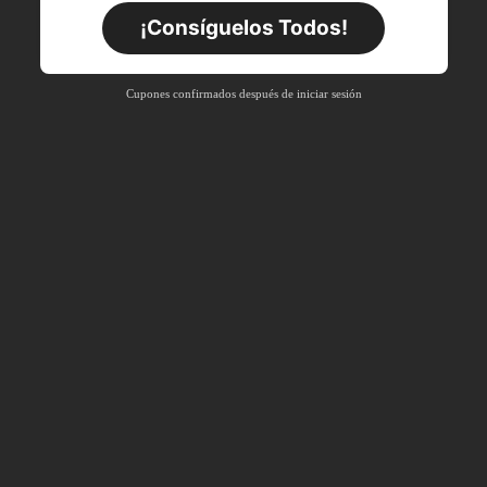
Por tiempo limitado
Pedidos de +$27.936
¡Consíguelos Todos!
Nuevo usuario
55
%DE
Cupón de producto
Cupones confirmados después de iniciar sesión
DESCUENTO
Límite de $27.936
Por tiempo limitado
Pedidos de +$37.248
Nuevo usuario
57
%DE
Cupón de producto
DESCUENTO
Límite de $32.592
Por tiempo limitado
Pedidos de +$46.560