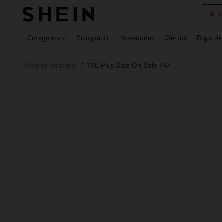
J
Use up 
Categorías
Solo para ti
Novedades
Ofertas
Ropa de
Página principal
1XL Plus Size On Sale FW
/