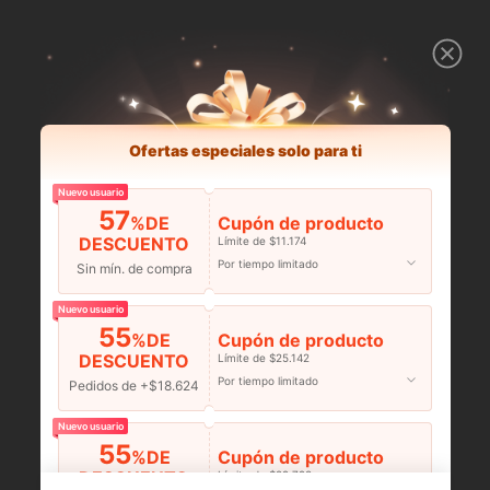
Ofertas especiales solo para ti
Nuevo usuario
57
%DE
Cupón de producto
DESCUENTO
Límite de $11.174
Por tiempo limitado
Sin mín. de compra
Nuevo usuario
55
%DE
Cupón de producto
DESCUENTO
Límite de $25.142
Por tiempo limitado
Pedidos de +$18.624
Nuevo usuario
55
%DE
Cupón de producto
DESCUENTO
Límite de $29.798