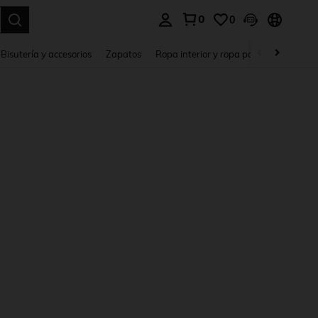
0
0
a. Press Enter to select.
Bisutería y accesorios
Zapatos
Ropa interior y ropa para dormir
Ho