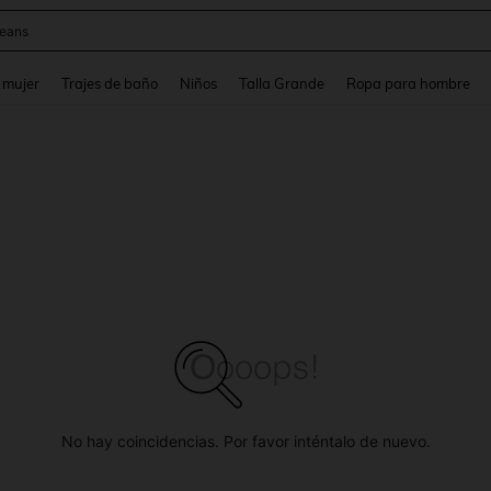
eans
and down arrow keys to navigate search Búsqueda reciente and Busca y Encuentr
 mujer
Trajes de baño
Niños
Talla Grande
Ropa para hombre
No hay coincidencias. Por favor inténtalo de nuevo.