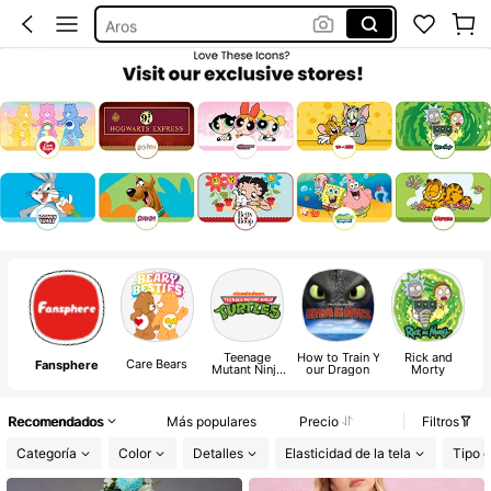
Aros
Sheglam
Botas Para Mujer
Squishies
Teenage
How to Train Y
Rick and
Care Bears
T
Fansphere
Mutant Ninja
our Dragon
Morty
Turtles Classic
Recomendados
Más populares
Precio
Filtros
Categoría
Color
Detalles
Elasticidad de la tela
Tipo d