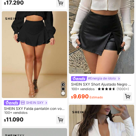
17.290
$
#Energía de ídolo
SHEIN SXY Short Ajustado Negro d
e PU con doble capa para Hem de
100+ vendidos
(1000+)
Primavera y Verano
9.690
$
Estimado
SHEIN SXY
SHEIN SXY Falda pantalón con vola
ntes de cintura alta y estilo sexy par
100+ vendidos
a el verano
11.090
$