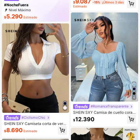
ajuste ceñido, sexy
9.087
$
-15%
¡Últimos 3 días
#NocheFuera
Estimado
Nivel Máximo
5.290
$
Estimado
4
#RomanceTransparente
SHEIN SXY Camisa de cuello coraz
ón con manga farol para mujer
#CiclismoChic
12.390
$
SHEIN SXY Camiseta corta de vera
no de color sólido
8.690
$
Estimado