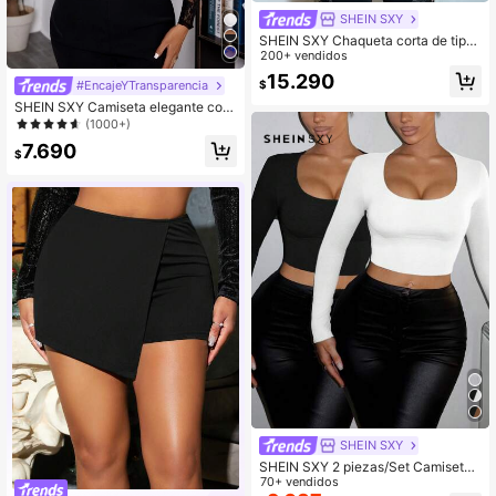
SHEIN SXY
SHEIN SXY Chaqueta corta de tipo
teddy con bolsillo con solapa para o
200+ vendidos
toño/invierno
15.290
$
#EncajeYTransparencia
SHEIN SXY Camiseta elegante con
contraste de encaje y abertura en l
(1000+)
a espalda'
7.690
$
SHEIN SXY
SHEIN SXY 2 piezas/Set Camiseta
de manga larga con cuello ancho y
70+ vendidos