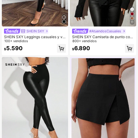
11
SHEIN SXY
#AtuendosCasuales
SHEIN SXY Leggings casuales y ve
SHEIN SXY Camiseta de punto con
rsátiles de mujer de piel de poliureta
100+ vendidos
cuello asimétrico estilo grunge, par
800+ vendidos
no negra de 7/9 de largo
a salidas de otoño de mujer
5.590
6.890
$
$