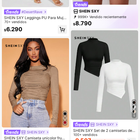
SHEIN SXY
#DesertRave
999K+ Vendido recientemente
SHEIN SXY Leggings PU Para Muje
999K+ Recompra
1.4M Suscripción
r Ajustado
70+ vendidos
8.790
$
6.290
$
5
SHEIN SXY
SHEIN SXY Set de 2 camisetas de
SHEIN SXY
manga larga con cuello alto y bajo
100+ vendidos
SHEIN SXY Camiseta unicolor frunc
asimétrico