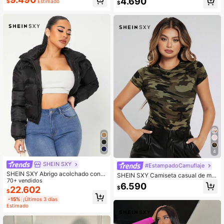
4.690
$
Estimado
$
4
SHEIN SXY
#EstampadoCamuflaje
SHEIN SXY Abrigo acolchado con c
SHEIN SXY Camiseta casual de muj
uello de embudo y cremallera sexy
70+ vendidos
er de manga corta y ajustada con e
6.590
para otoño/invierno
$
22.602
stampado de camuflaje de verano
$
-15%
¡Últimos 3 días
Estimado