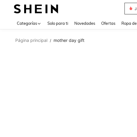
Daz
Use up 
Categorías
Solo para ti
Novedades
Ofertas
Ropa de
Página principal
mother day gift
/