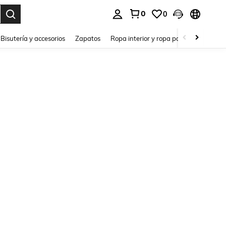
0
0
a. Press Enter to select.
Bisutería y accesorios
Zapatos
Ropa interior y ropa para dormir
Ho