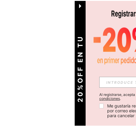
O
2
0
%
O
F
F
E
N
T
U
P
R
I
M
E
R
P
E
D
I
D
Al registrarse, acept
condiciones
.
Me gustaría re
por correo el
para cancelar 