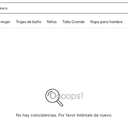
y
and down arrow keys to navigate search Búsqueda reciente and Busca y Encuentr
 mujer
Trajes de baño
Niños
Talla Grande
Ropa para hombre
No hay coincidencias. Por favor inténtalo de nuevo.