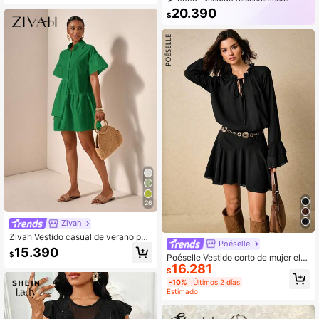
999K+ Recompra
3M Suscripción
20.390
$
26
Zivah
Zivah Vestido casual de verano par
Poéselle
a mujer con volantes en el bajo y di
15.390
$
seño escalonado en color verde, at
Poéselle Vestido corto de mujer ele
16.281
uendo bohemio sólido para la playa,
gante de unicolor con mangas aca
$
estilo Old Money Fairycore, ropa oc
mpanadas, otoño
-10%
¡Últimos 2 días
cidental tropical para festivales
Estimado