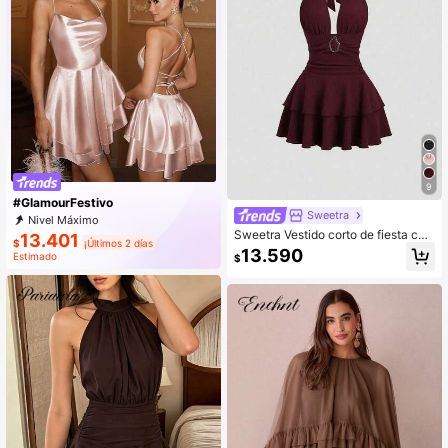
9
#GlamourFestivo
Sweetra
Nivel Máximo
Sweetra Vestido corto de fiesta con
13.401
$
¡Últimos 2 días
cuello halter, volantes y hebilla de
13.590
Estimado
$
metal marrón texturizada elegante
para mujer, otoño/invierno