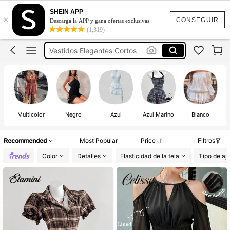
Vestidos Cortos
SHEIN APP
×
Vestidos
CONSEGUIR
Descarga la APP y gana ofertas exclusivas
(1,319)
Vestidos Elegantes Cortos
Vestidos Casuales
Vestidos Casuales Para Mujer
Vestidos Cortos
Vestidos
Multicolor
Negro
Azul
Azul Marino
Blanco
Recommended
Most Popular
Price
Filtros
Color
Detalles
Elasticidad de la tela
Tipo de aj