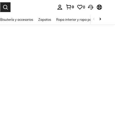
0
0
a. Press Enter to select.
Bisutería y accesorios
Zapatos
Ropa interior y ropa para dormir
Ho