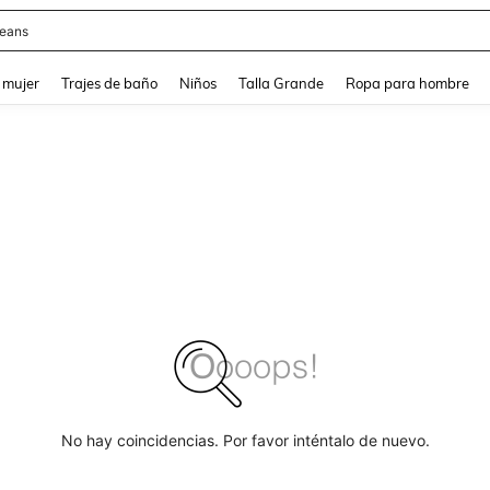
y
and down arrow keys to navigate search Búsqueda reciente and Busca y Encuentr
 mujer
Trajes de baño
Niños
Talla Grande
Ropa para hombre
No hay coincidencias. Por favor inténtalo de nuevo.