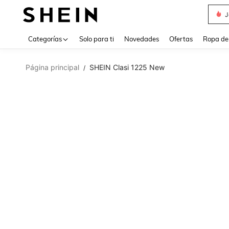
Daz
Use up 
Categorías
Solo para ti
Novedades
Ofertas
Ropa de
Página principal
SHEIN Clasi 1225 New
/