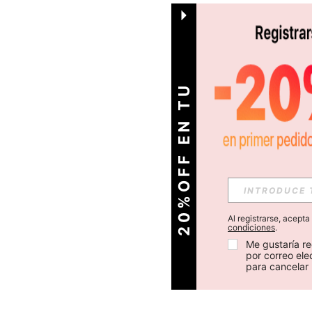
O
2
0
%
O
F
F
E
N
T
U
P
R
I
M
E
R
P
E
D
I
D
Al registrarse, acept
condiciones
.
Me gustaría re
por correo el
para cancelar 